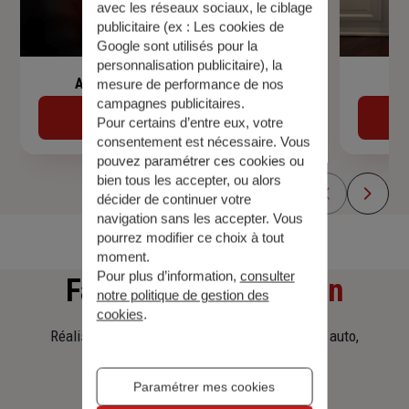
avec les réseaux sociaux, le ciblage
publicitaire (ex :
Les cookies de
Google sont utilisés pour la
personnalisation publicitaire
), la
Assurance de prêt immobilier
mesure de performance de nos
campagnes publicitaires.
Découvrir
Pour certains d’entre eux, votre
consentement est nécessaire. Vous
pouvez paramétrer ces cookies ou
bien tous les accepter, ou alors
décider de continuer votre
navigation sans les accepter. Vous
pourrez modifier ce choix à tout
moment.
Pour plus d’information,
consulter
Faites
une simulation
notre politique de gestion des
cookies
.
Réalisez une simulation tarifaire d'assurance, auto,
habitation, prêt immobilier.
Paramétrer mes cookies