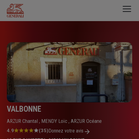
Aller
au
contenu
principal
VALBONNE
ARZUR Chantal , MENDY Loïc , ARZUR Océane
Note
4.9
(35)
Donnez votre avis
: