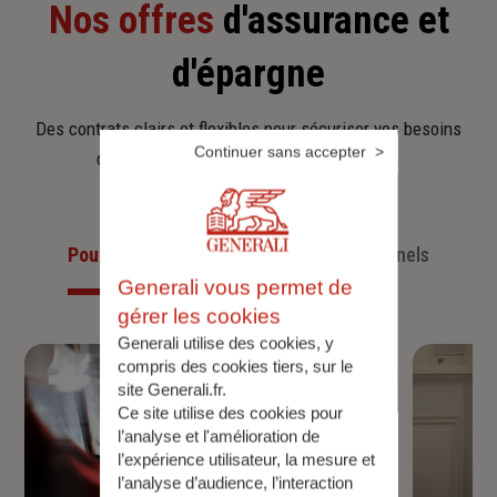
Nos offres
d'assurance et
d'épargne
Des contrats clairs et flexibles pour sécuriser vos besoins
Continuer sans accepter
d’aujourd’hui et anticiper ceux de demain.
Pour les particuliers
Pour les professionnels
Generali vous permet de
gérer les cookies
Generali utilise des cookies, y
compris des cookies tiers, sur le
site Generali.fr.
Ce site utilise des cookies pour
l’analyse et l'amélioration de
l’expérience utilisateur, la mesure et
l’analyse d’audience, l’interaction