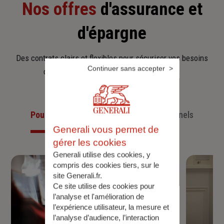
Nos offres
d'assurance et
d'épargne
Des contrats clairs et flexibles pour sécuriser vos besoins
Continuer sans accepter
d’aujourd’hui et anticiper ceux de demain.
Pour les particuliers
Pour les professionnels
Generali vous permet de
gérer les cookies
Generali utilise des cookies, y
compris des cookies tiers, sur le
site Generali.fr.
Ce site utilise des cookies pour
l’analyse et l'amélioration de
l’expérience utilisateur, la mesure et
l’analyse d’audience, l’interaction