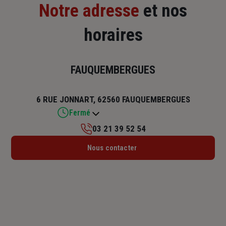
Notre adresse
et nos
horaires
FAUQUEMBERGUES
6 RUE JONNART, 62560 FAUQUEMBERGUES
Fermé
03 21 39 52 54
Lundi : 09h – 12h / 14h – 18h
Nous contacter
Mardi : 09h – 12h / 14h – 18h
Mercredi : 09h – 12h / 14h – 18h
Jeudi : 09h – 12h / 14h – 18h
Vendredi : 09h – 12h / 14h – 18h
Samedi : Fermé
Dimanche : Fermé