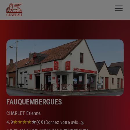
Aller
au
contenu
principal
FAUQUEMBERGUES
CHARLET Etienne
Note
4.9
(68)
Donnez votre avis
: