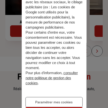
avec les réseaux sociaux, le ciblage
publicitaire (ex :
Les cookies de
Google sont utilisés pour la
personnalisation publicitaire
), la
Assurance de prêt immobilier
mesure de performance de nos
campagnes publicitaires.
Découvrir
Pour certains d’entre eux, votre
consentement est nécessaire. Vous
pouvez paramétrer ces cookies ou
bien tous les accepter, ou alors
décider de continuer votre
navigation sans les accepter. Vous
pourrez modifier ce choix à tout
moment.
Pour plus d’information,
consulter
Faites
une simulation
notre politique de gestion des
cookies
.
Réalisez une simulation tarifaire d'assurance, auto,
habitation, prêt immobilier.
Paramétrer mes cookies