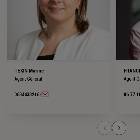
TEKIN Marine
FRANCH
Agent Général
Agent G
0634433216
-
06 77 1