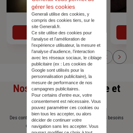
gérer les cookies
Generali utilise des cookies, y
compris des cookies tiers, sur le
Devis assurance auto
site Generali.fr.
Obtenir une estimation
Ce site utilise des cookies pour
l’analyse et l'amélioration de
l’expérience utilisateur, la mesure et
l’analyse d’audience, l’interaction
avec les réseaux sociaux, le ciblage
publicitaire (ex :
Les cookies de
Google sont utilisés pour la
personnalisation publicitaire
), la
mesure de performance de nos
Nos offres
d'assurance et
campagnes publicitaires.
Pour certains d’entre eux, votre
d'épargne
consentement est nécessaire. Vous
pouvez paramétrer ces cookies ou
bien tous les accepter, ou alors
Des contrats clairs et flexibles pour sécuriser vos besoins
décider de continuer votre
d’aujourd’hui et anticiper ceux de demain.
navigation sans les accepter. Vous
pourrez modifier ce choix à tout