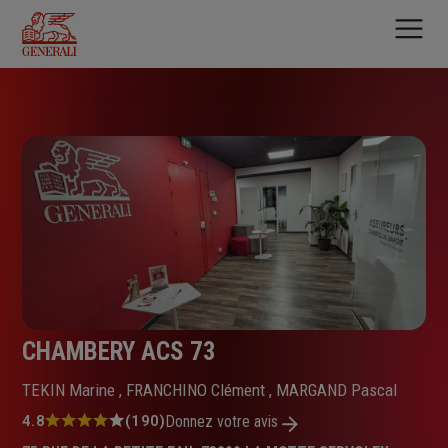
Aller
au
contenu
principal
CHAMBERY ACS 73
TEKIN Marine , FRANCHINO Clément , MARGAND Pascal
Note
4.8
(190)
Donnez votre avis
: