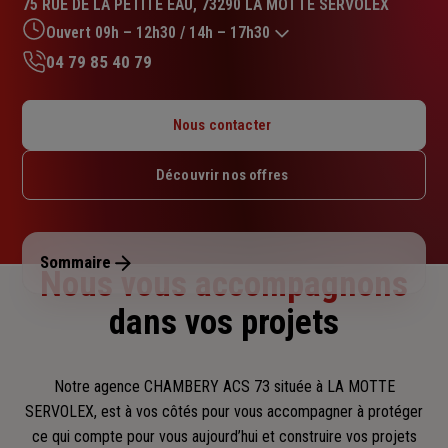
75 RUE DE LA PETITE EAU, 73290 LA MOTTE SERVOLEX
4.8
sur
Ouvert 09h – 12h30 / 14h – 17h30
5
04 79 85 40 79
étoiles
Lundi : 09h – 12h30 / 14h – 17h30
Mardi : 09h – 12h30 / 14h – 17h30
Nous contacter
Mercredi : 09h – 12h30 / 14h – 17h30
Jeudi : 09h – 12h30 / 14h – 17h30
Découvrir nos offres
Vendredi : 09h – 12h30 / 14h – 17h30
Samedi : Fermé
Dimanche : Fermé
Sommaire
Nous vous accompagnons
dans vos projets
Notre agence CHAMBERY ACS 73 située à LA MOTTE
SERVOLEX, est à vos côtés pour vous accompagner
à protéger
ce qui compte pour vous aujourd’hui et construire vos projets