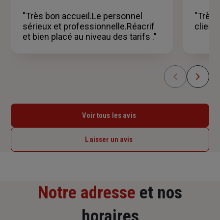
sur
5
"Très bon accueil.Le personnel
"Très 
étoiles
sérieux et professionnelle.Réacrif
client
et bien placé au niveau des tarifs ."
Voir tous les avis
Laisser un avis
Notre adresse
et nos
horaires