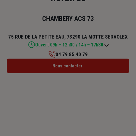
CHAMBERY ACS 73
75 RUE DE LA PETITE EAU, 73290 LA MOTTE SERVOLEX
Ouvert 09h – 12h30 / 14h – 17h30
04 79 85 40 79
Lundi : 09h – 12h30 / 14h – 17h30
Nous contacter
Mardi : 09h – 12h30 / 14h – 17h30
Mercredi : 09h – 12h30 / 14h – 17h30
Jeudi : 09h – 12h30 / 14h – 17h30
Vendredi : 09h – 12h30 / 14h – 17h30
Samedi : Fermé
Dimanche : Fermé