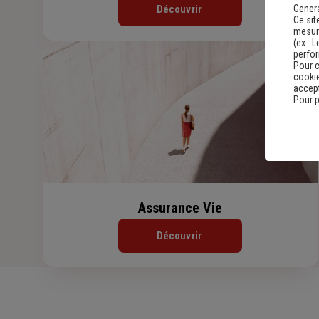
Découvrir
Genera
Ce sit
mesure
(ex :
L
perfo
Pour c
cookie
accept
Pour p
Assurance Vie
Découvrir