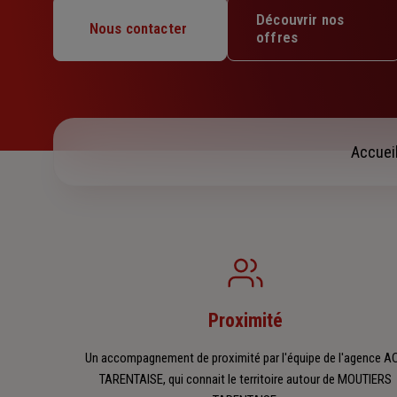
Mardi : 09h – 12h30 / 14h – 17h30
Découvrir nos
Mercredi : 09h – 12h30 / 14h – 17h30
Nous contacter
offres
Jeudi : 09h – 12h30 / 14h – 17h30
Vendredi : 09h – 12h30 / 14h – 17h30
Samedi : Fermé
Dimanche : Fermé
Accuei
Proximité
Un accompagnement de proximité par l'équipe de l'agence A
TARENTAISE, qui connait le territoire autour de MOUTIERS