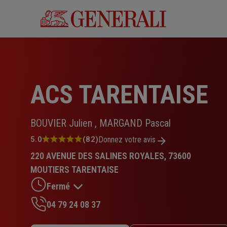
Aller
au
contenu
principal
ACS TARENTAISE
BOUVIER Julien , MARGAND Pascal
Note
5.0
(82)
Donnez votre avis
:
220 AVENUE DES SALINES ROYALES, 73600
5.0
sur
MOUTIERS TARENTAISE
5
Fermé
étoiles
04 79 24 08 37
Lundi : 09h – 12h30 / 14h – 17h30