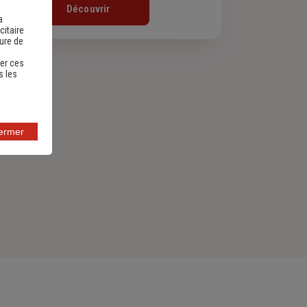
Découvrir
a
citaire
sure de
er ces
s les
fermer