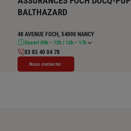
ASSURANCES FOCH DOCQ-PUPI
BALTHAZARD
48 AVENUE FOCH, 54000 NANCY
Ouvert 09h – 12h / 13h – 17h
03 83 40 04 78
Lundi : 09h – 12h / 13h – 17h
Nous contacter
Mardi : 09h – 12h / 13h – 17h
Mercredi : 09h – 12h / 13h – 17h
Jeudi : 09h – 12h / 13h – 17h
Vendredi : 09h – 12h / 13h – 17h
Samedi : Fermé
Dimanche : Fermé