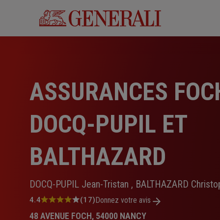
Aller
au
contenu
principal
ASSURANCES FOC
DOCQ-PUPIL ET
BALTHAZARD
DOCQ-PUPIL Jean-Tristan , BALTHAZARD Christo
Note
4.4
(17)
Donnez votre avis
:
48 AVENUE FOCH, 54000 NANCY
4.4