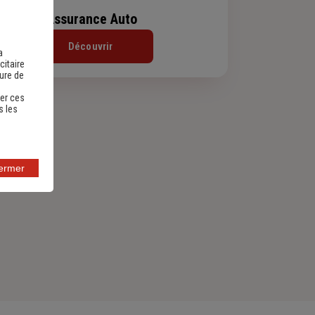
Assurance Auto
Découvrir
a
citaire
sure de
er ces
s les
fermer