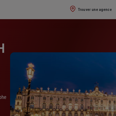
Trouver une agence
H
phe