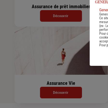
Assurance de prêt immobilier
Gener
Genera
Découvrir
Ce sit
mesure
(ex :
L
perfo
Pour c
cookie
accept
Pour p
Assurance Vie
Découvrir