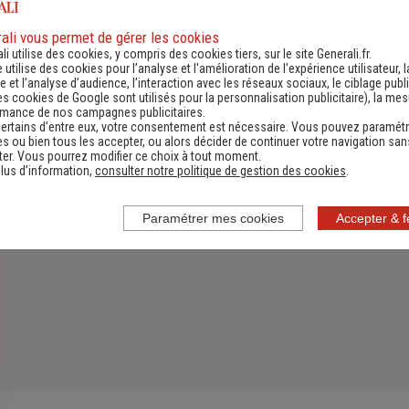
Assurance Habitation
ali vous permet de gérer les cookies
li utilise des cookies, y compris des cookies tiers, sur le site Generali.fr.
Découvrir
e utilise des cookies pour l’analyse et l'amélioration de l’expérience utilisateur, l
 et l’analyse d’audience, l’interaction avec les réseaux sociaux, le ciblage publi
es cookies de Google sont utilisés pour la personnalisation publicitaire
), la me
rmance de nos campagnes publicitaires.
ertains d’entre eux, votre consentement est nécessaire. Vous pouvez paramétr
s ou bien tous les accepter, ou alors décider de continuer votre navigation san
er. Vous pourrez modifier ce choix à tout moment.
lus d’information,
consulter notre politique de gestion des cookies
.
Paramétrer mes cookies
Accepter & 