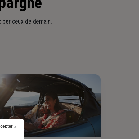
épargne
iciper ceux de demain.
ccepter