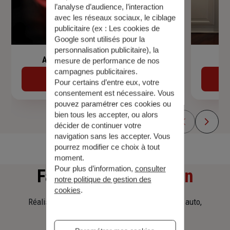
l’analyse d’audience, l’interaction
avec les réseaux sociaux, le ciblage
publicitaire (ex :
Les cookies de
Google sont utilisés pour la
personnalisation publicitaire
), la
Assurance de prêt immobilier
mesure de performance de nos
campagnes publicitaires.
Découvrir
Pour certains d’entre eux, votre
consentement est nécessaire. Vous
pouvez paramétrer ces cookies ou
bien tous les accepter, ou alors
décider de continuer votre
navigation sans les accepter. Vous
pourrez modifier ce choix à tout
moment.
Pour plus d’information,
consulter
Faites
une simulation
notre politique de gestion des
cookies
.
Réalisez une simulation tarifaire d'assurance, auto,
habitation, prêt immobilier.