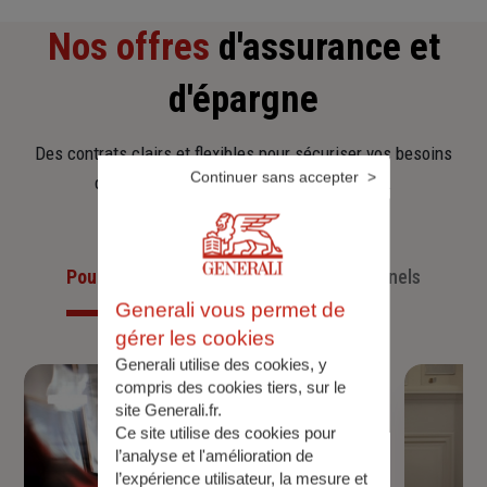
Nos offres
d'assurance et
d'épargne
Des contrats clairs et flexibles pour sécuriser vos besoins
Continuer sans accepter
d’aujourd’hui et anticiper ceux de demain.
Pour les particuliers
Pour les professionnels
Generali vous permet de
gérer les cookies
Generali utilise des cookies, y
compris des cookies tiers, sur le
site Generali.fr.
Ce site utilise des cookies pour
l’analyse et l'amélioration de
l’expérience utilisateur, la mesure et