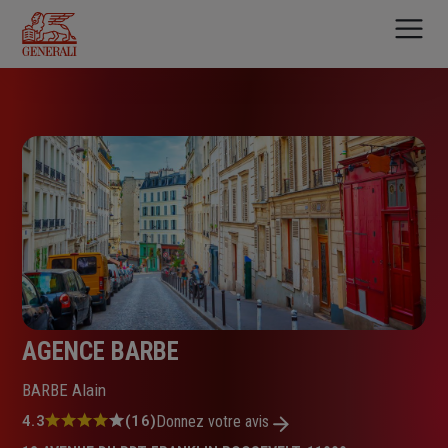
Aller
au
contenu
principal
AGENCE BARBE
BARBE Alain
Note
4.3
(16)
Donnez votre avis
: