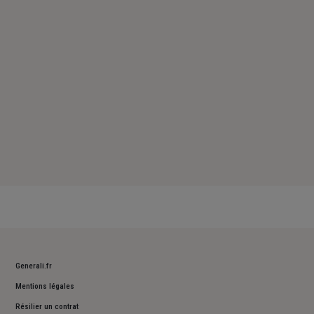
Samedi : Fermé
Dimanche : Fermé
Generali.fr
Mentions légales
Résilier un contrat