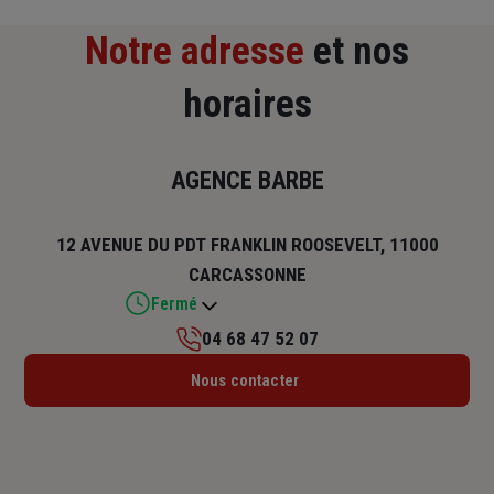
Notre adresse
et nos
horaires
AGENCE BARBE
12 AVENUE DU PDT FRANKLIN ROOSEVELT, 11000
CARCASSONNE
Fermé
04 68 47 52 07
Lundi : 09h – 12h / 14h – 18h
Nous contacter
Mardi : 09h – 12h / 14h – 18h
Mercredi : 09h – 12h / 14h – 18h
Jeudi : 09h – 12h / 14h – 18h
Vendredi : 09h – 12h / 14h – 18h