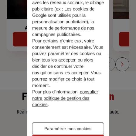
avec les réseaux sociaux, le ciblage
publicitaire (ex :
Les cookies de
Google sont utilisés pour la
personnalisation publicitaire
), la
Assurance de prêt immobilier
mesure de performance de nos
campagnes publicitaires.
Découvrir
Pour certains d’entre eux, votre
consentement est nécessaire. Vous
pouvez paramétrer ces cookies ou
bien tous les accepter, ou alors
décider de continuer votre
navigation sans les accepter. Vous
pourrez modifier ce choix à tout
moment.
Pour plus d’information,
consulter
Faites
une simulation
notre politique de gestion des
cookies
.
Réalisez une simulation tarifaire d'assurance, auto,
habitation, prêt immobilier.
Paramétrer mes cookies