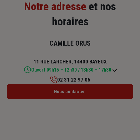
Notre adresse
et nos
horaires
CAMILLE ORUS
11 RUE LARCHER, 14400 BAYEUX
Ouvert 09h15 – 12h30 / 13h30 – 17h30
02 31 22 97 06
Lundi : 09h15 – 12h30 / 13h30 – 17h30
Nous contacter
Mardi : 09h15 – 12h30 / 13h30 – 17h30
Mercredi : 09h15 – 12h30 / 13h30 – 17h30
Jeudi : 09h15 – 12h30 / 13h30 – 17h30
Vendredi : 09h15 – 12h30 / 13h30 – 17h30
Samedi : Fermé
Dimanche : Fermé