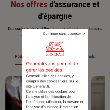
Nos offres
d'assurance et
d'épargne
Des contrats clairs et flexibles pour sécuriser vos besoins
Continuer sans accepter
d’aujourd’hui et anticiper ceux de demain.
Pour les particuliers
Pour les professionnels
Generali vous permet de
gérer les cookies
Generali utilise des cookies, y
compris des cookies tiers, sur le
site Generali.fr.
Ce site utilise des cookies pour
l’analyse et l'amélioration de
l’expérience utilisateur, la mesure et
l’analyse d’audience, l’interaction