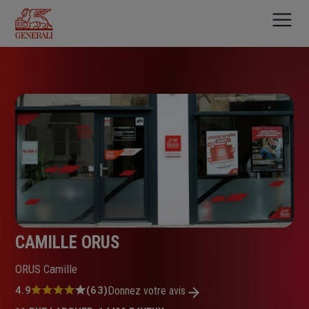
Aller
au
contenu
principal
CAMILLE ORUS
ORUS Camille
Note
4.9
(63)
Donnez votre avis
: