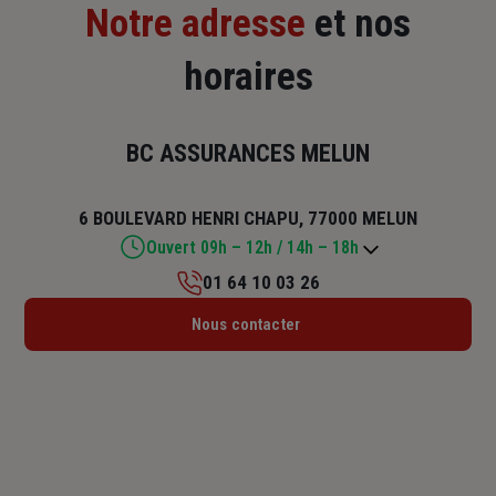
Notre adresse
et nos
horaires
BC ASSURANCES MELUN
6 BOULEVARD HENRI CHAPU, 77000 MELUN
Ouvert 09h – 12h / 14h – 18h
01 64 10 03 26
Lundi : 09h – 12h / 14h – 18h
Nous contacter
Mardi : 09h – 12h / 14h – 18h
Mercredi : 09h – 12h / 14h – 18h
Jeudi : 09h – 12h / 14h – 18h
Vendredi : 09h – 12h / 14h – 18h
Samedi : Fermé
Dimanche : Fermé