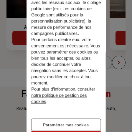
avec les réseaux sociaux, le ciblage
publicitaire (ex :
Les cookies de
Google sont utilisés pour la
personnalisation publicitaire
), la
Assurance de prêt immobilier
mesure de performance de nos
campagnes publicitaires.
Découvrir
Pour certains d’entre eux, votre
consentement est nécessaire. Vous
pouvez paramétrer ces cookies ou
bien tous les accepter, ou alors
décider de continuer votre
navigation sans les accepter. Vous
pourrez modifier ce choix à tout
moment.
Pour plus d’information,
consulter
Faites
une simulation
notre politique de gestion des
cookies
.
Réalisez une simulation tarifaire d'assurance, auto,
habitation, prêt immobilier.
Paramétrer mes cookies