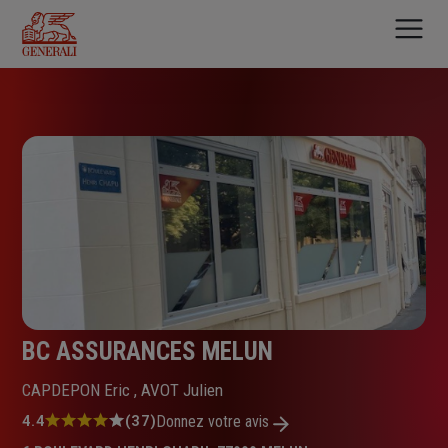
Aller
au
contenu
principal
BC ASSURANCES MELUN
CAPDEPON Eric , AVOT Julien
Note
4.4
(37)
Donnez votre avis
: