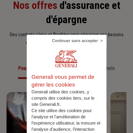
Nos offres
d'assurance et
d'épargne
Des contrats clairs et flexibles pour sécuriser vos besoins
Continuer sans accepter
d’aujourd’hui et anticiper ceux de demain.
Pour les particuliers
Pour les professionnels
Generali vous permet de
gérer les cookies
Generali utilise des cookies, y
compris des cookies tiers, sur le
site Generali.fr.
Ce site utilise des cookies pour
l’analyse et l'amélioration de
l’expérience utilisateur, la mesure et
l’analyse d’audience, l’interaction