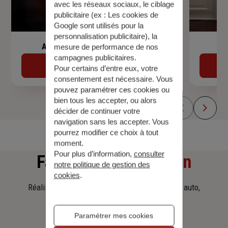
avec les réseaux sociaux, le ciblage
publicitaire (ex :
Les cookies de
Google sont utilisés pour la
personnalisation publicitaire
), la
Assurance de prêt immobilier
mesure de performance de nos
campagnes publicitaires.
Découvrir
Pour certains d’entre eux, votre
consentement est nécessaire. Vous
pouvez paramétrer ces cookies ou
bien tous les accepter, ou alors
décider de continuer votre
navigation sans les accepter. Vous
pourrez modifier ce choix à tout
moment.
Pour plus d’information,
consulter
Faites
une simulation
notre politique de gestion des
cookies
.
Réalisez une simulation tarifaire d'assurance, auto,
habitation, prêt immobilier.
Paramétrer mes cookies