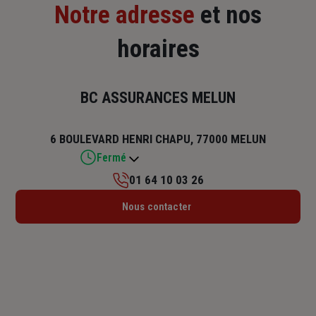
Notre adresse
et nos
horaires
BC ASSURANCES MELUN
6 BOULEVARD HENRI CHAPU, 77000 MELUN
Fermé
01 64 10 03 26
Lundi : 09h – 12h / 14h – 18h
Nous contacter
Mardi : 09h – 12h / 14h – 18h
Mercredi : 09h – 12h / 14h – 18h
Jeudi : 09h – 12h / 14h – 18h
Vendredi : 09h – 12h / 14h – 18h
Samedi : Fermé
Dimanche : Fermé