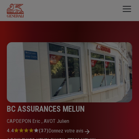
Aller
au
contenu
principal
BC ASSURANCES MELUN
CAPDEPON Eric , AVOT Julien
Note
4.4
(37)
Donnez votre avis
: