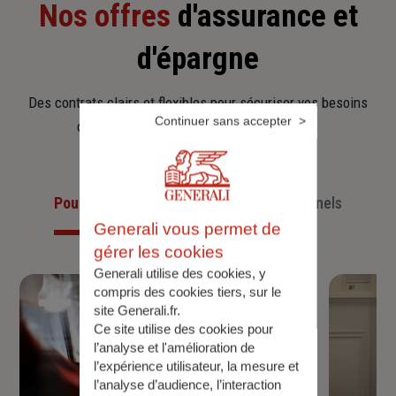
Nos offres
d'assurance et
d'épargne
Des contrats clairs et flexibles pour sécuriser vos besoins
Continuer sans accepter
d’aujourd’hui et anticiper ceux de demain.
Pour les particuliers
Pour les professionnels
Generali vous permet de
gérer les cookies
Generali utilise des cookies, y
compris des cookies tiers, sur le
site Generali.fr.
Ce site utilise des cookies pour
l’analyse et l'amélioration de
l’expérience utilisateur, la mesure et
l’analyse d’audience, l’interaction