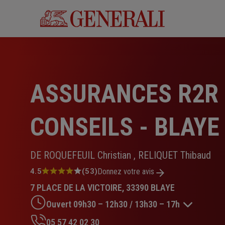
Aller
au
contenu
principal
ASSURANCES R2R
CONSEILS - BLAYE
DE ROQUEFEUIL Christian , RELIQUET Thibaud
Note
4.5
(53)
Donnez votre avis
:
7 PLACE DE LA VICTOIRE, 33390 BLAYE
4.5
sur
Ouvert 09h30 – 12h30 / 13h30 – 17h
5
étoiles
05 57 42 02 30