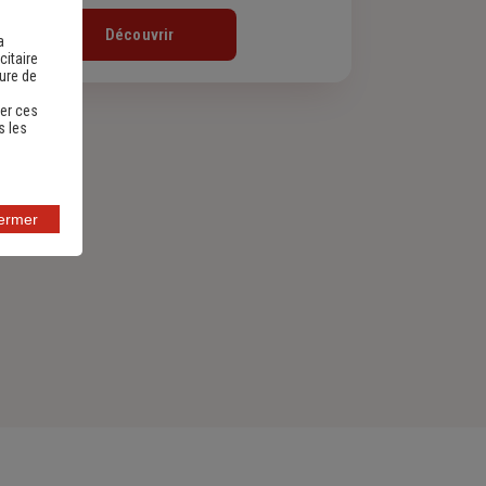
Découvrir
a
citaire
sure de
er ces
s les
fermer