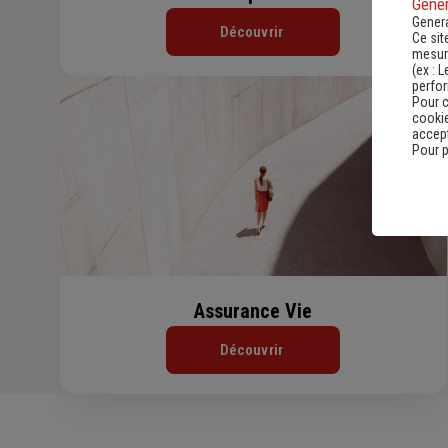
Gener
Genera
Découvrir
Ce sit
mesure
(ex :
L
perfo
Pour c
cookie
accept
Pour p
Assurance Vie
Découvrir