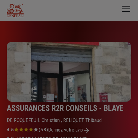
Aller
au
contenu
principal
ASSURANCES R2R CONSEILS - BLAYE
DE ROQUEFEUIL Christian , RELIQUET Thibaud
Note
4.5
(53)
Donnez votre avis
: