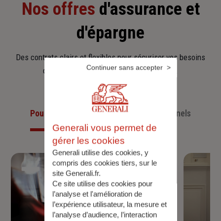
Nos offres
d'assurance et
d'épargne
Des contrats clairs et flexibles pour sécuriser vos besoins
Continuer sans accepter
d’aujourd’hui et anticiper ceux de demain.
Pour les particuliers
Pour les professionnels
Generali vous permet de
gérer les cookies
Generali utilise des cookies, y
compris des cookies tiers, sur le
site Generali.fr.
Ce site utilise des cookies pour
l’analyse et l'amélioration de
l’expérience utilisateur, la mesure et
l’analyse d’audience, l’interaction