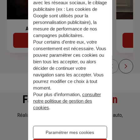
avec les réseaux sociaux, le ciblage
publicitaire (ex :
Les cookies de
Google sont utilisés pour la
personnalisation publicitaire
), la
Assurance de prêt immobilier
mesure de performance de nos
campagnes publicitaires.
Découvrir
Pour certains d’entre eux, votre
consentement est nécessaire. Vous
pouvez paramétrer ces cookies ou
bien tous les accepter, ou alors
décider de continuer votre
navigation sans les accepter. Vous
pourrez modifier ce choix à tout
moment.
Pour plus d’information,
consulter
Faites
une simulation
notre politique de gestion des
cookies
.
Réalisez une simulation tarifaire d'assurance, auto,
habitation, prêt immobilier.
Paramétrer mes cookies