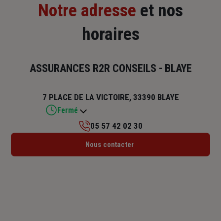
Notre adresse
et nos
horaires
ASSURANCES R2R CONSEILS - BLAYE
7 PLACE DE LA VICTOIRE, 33390 BLAYE
Fermé
05 57 42 02 30
Lundi : 09h30 – 12h30 / 13h30 – 17h
Nous contacter
Mardi : 09h30 – 12h30 / 13h30 – 17h
Mercredi : 09h30 – 12h30 / 13h30 – 17h
Jeudi : 09h30 – 12h30 / 13h30 – 17h
Vendredi : 09h30 – 12h30 / 13h30 – 17h
Samedi : Fermé
Dimanche : Fermé