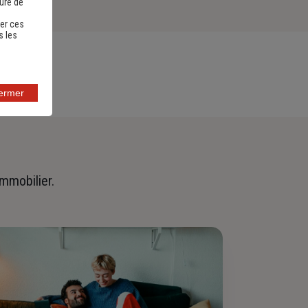
sure de
er ces
s les
fermer
immobilier.