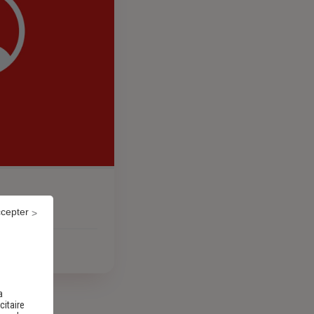
ccepter
a
citaire