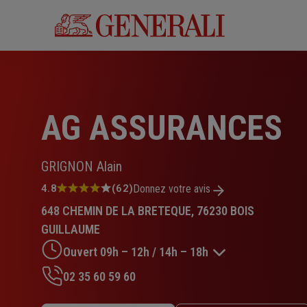
Aller
au
contenu
principal
AG ASSURANCES
GRIGNON Alain
Note
4.8
(62)
Donnez votre avis
:
648 CHEMIN DE LA BRETEQUE, 76230 BOIS
4.8
sur
GUILLAUME
5
Ouvert 09h – 12h / 14h – 18h
étoiles
02 35 60 59 60
Lundi : 09h – 12h / 14h – 18h