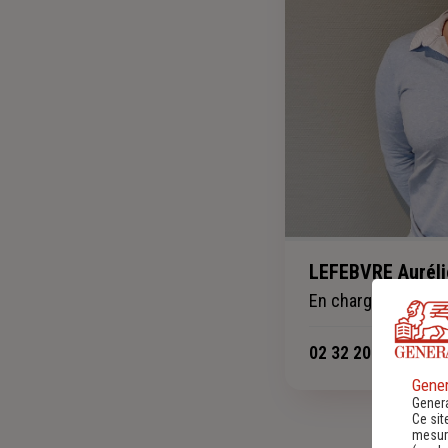
LEFEBVRE Auréli
En charge de la cli
02 32 20 26 10
-
Gener
Genera
Ce sit
mesure