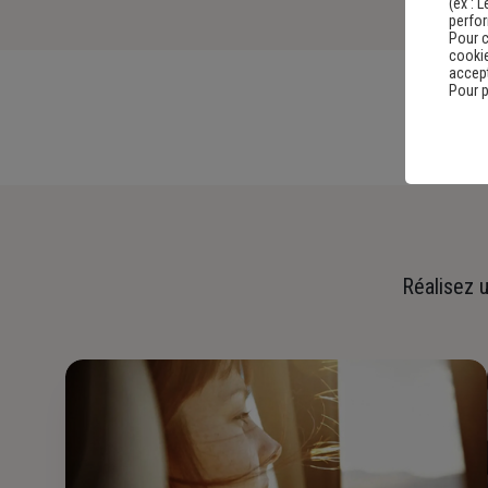
(ex :
L
perfo
Pour c
cookie
accept
Pour p
Réalisez u