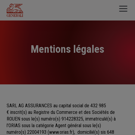
Aller
au
contenu
principal
Mentions légales
SARL AG ASSURANCES au capital social de 432 985
€
inscrit(s)
au Registre du Commerce et des Sociétés
de
ROUEN sous le(s) numéro(s)
914228325, immatriculé(s) à
l’ORIAS sous la catégorie Agent général sous le(s)
numéro(s) 22004193
(
www.orias.fr
), domicilié(s) sis 648