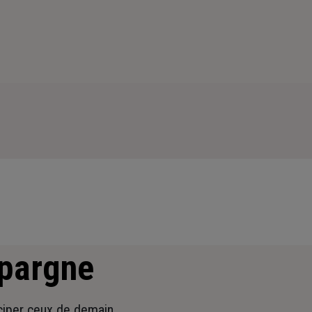
épargne
iciper ceux de demain.