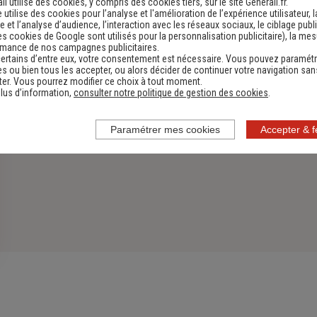
li utilise des cookies, y compris des cookies tiers, sur le site Generali.fr.
e utilise des cookies pour l’analyse et l'amélioration de l’expérience utilisateur, l
 et l’analyse d’audience, l’interaction avec les réseaux sociaux, le ciblage publi
es cookies de Google sont utilisés pour la personnalisation publicitaire
), la me
rmance de nos campagnes publicitaires.
ertains d’entre eux, votre consentement est nécessaire. Vous pouvez paramétr
s ou bien tous les accepter, ou alors décider de continuer votre navigation san
er. Vous pourrez modifier ce choix à tout moment.
lus d’information,
consulter notre politique de gestion des cookies
.
Paramétrer mes cookies
Accepter & 