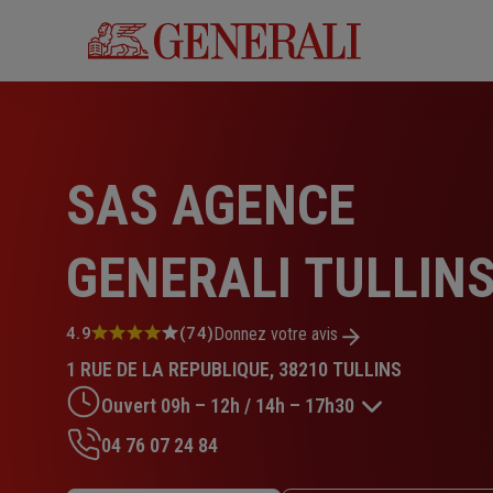
Aller
au
contenu
principal
SAS AGENCE
GENERALI TULLIN
Note
4.9
(74)
Donnez votre avis
:
1 RUE DE LA REPUBLIQUE, 38210 TULLINS
4.9
sur
Ouvert 09h – 12h / 14h – 17h30
5
étoiles
04 76 07 24 84
Lundi : Fermé