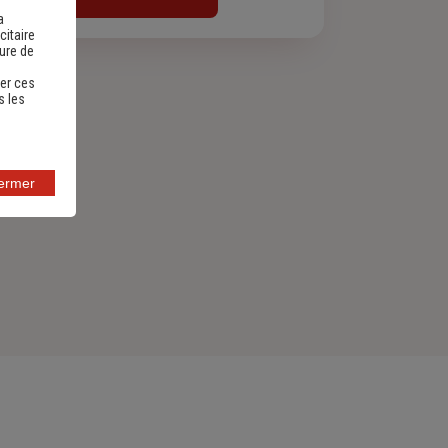
a
citaire
sure de
er ces
s les
fermer