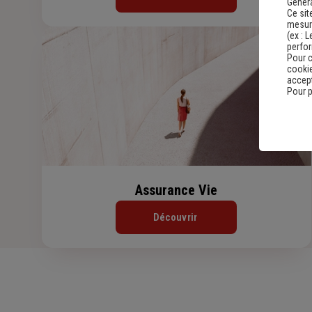
Genera
Ce sit
mesure
(ex :
L
perfo
Pour c
cookie
accept
Pour p
Assurance Vie
Découvrir