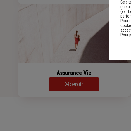
Ce sit
mesure
(ex :
L
perfo
Pour c
cookie
accept
Pour p
Assurance Vie
Découvrir