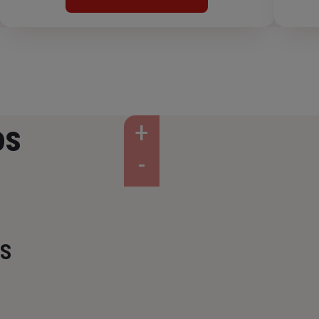
os
NS