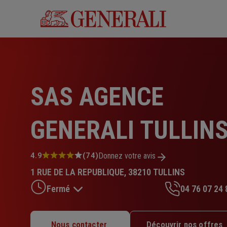
Aller
au
contenu
principal
SAS AGENCE
GENERALI TULLIN
Note
4.9
(74)
Donnez votre avis
:
1 RUE DE LA REPUBLIQUE, 38210 TULLINS
4.9
sur
Fermé
04 76 07 24 
5
étoiles
Lundi : Fermé
Nous contacter
Découvrir nos offres