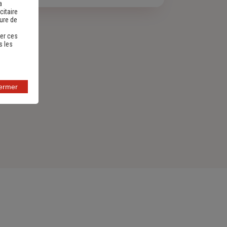
a
citaire
sure de
er ces
s les
fermer