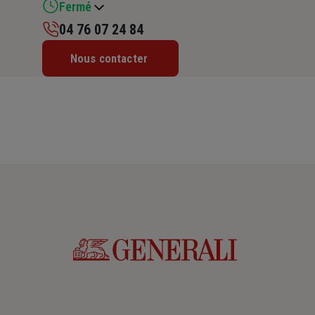
Fermé
04 76 07 24 84
Lundi : Fermé
Nous contacter
Mardi : 09h – 12h / 14h – 17h30
Mercredi : 09h – 12h / 14h – 17h30
Jeudi : 09h – 12h / 14h – 17h30
Vendredi : 09h – 12h / 14h – 17h30
Samedi : Fermé
Dimanche : Fermé