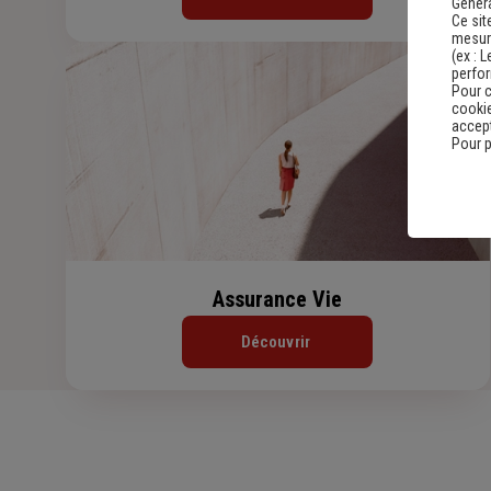
Genera
Ce sit
mesure
(ex :
L
perfo
Pour c
cookie
accept
Pour p
Assurance Vie
Découvrir