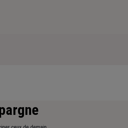
épargne
iciper ceux de demain.