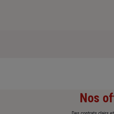
Nos of
Des contrats clairs e