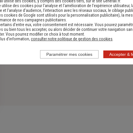
li utilise des cookies, y compris des cookies tiers, sur le site Generali.fr.
e utilise des cookies pour l’analyse et l'amélioration de l’expérience utilisateur, l
 et l’analyse d’audience, l’interaction avec les réseaux sociaux, le ciblage publi
es cookies de Google sont utilisés pour la personnalisation publicitaire
), la me
rmance de nos campagnes publicitaires.
ertains d’entre eux, votre consentement est nécessaire. Vous pouvez paramétr
s ou bien tous les accepter, ou alors décider de continuer votre navigation san
er. Vous pourrez modifier ce choix à tout moment.
lus d’information,
consulter notre politique de gestion des cookies
.
Paramétrer mes cookies
Accepter & 