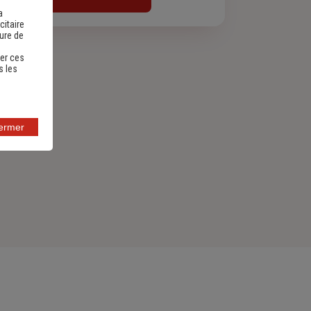
a
citaire
sure de
er ces
s les
fermer