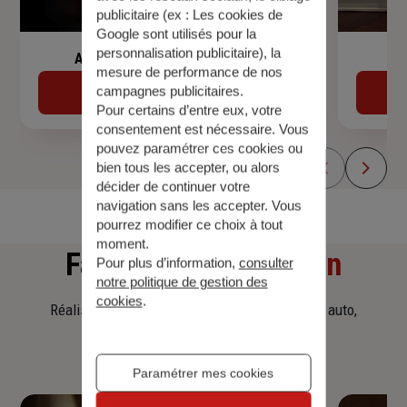
publicitaire (ex :
Les cookies de
Google sont utilisés pour la
personnalisation publicitaire
), la
Assurance de prêt immobilier
mesure de performance de nos
campagnes publicitaires.
Découvrir
Pour certains d’entre eux, votre
consentement est nécessaire. Vous
pouvez paramétrer ces cookies ou
bien tous les accepter, ou alors
décider de continuer votre
navigation sans les accepter. Vous
pourrez modifier ce choix à tout
moment.
Faites
une simulation
Pour plus d’information,
consulter
notre politique de gestion des
cookies
.
Réalisez une simulation tarifaire d'assurance, auto,
habitation, prêt immobilier.
Paramétrer mes cookies