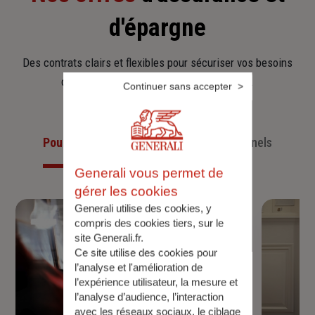
d'épargne
Des contrats clairs et flexibles pour sécuriser vos besoins
d’aujourd’hui et anticiper ceux de demain.
Continuer sans accepter
Pour les particuliers
Pour les professionnels
Generali vous permet de
gérer les cookies
Generali utilise des cookies, y
compris des cookies tiers, sur le
site Generali.fr.
Ce site utilise des cookies pour
l’analyse et l'amélioration de
l’expérience utilisateur, la mesure et
l’analyse d’audience, l’interaction
avec les réseaux sociaux, le ciblage