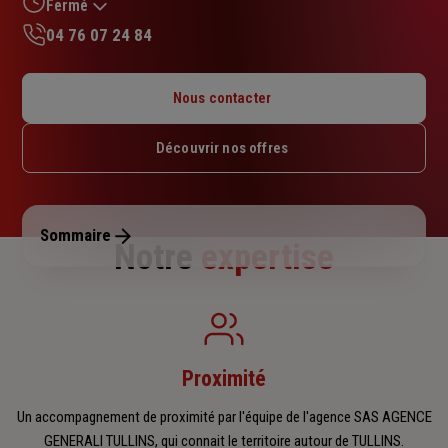
sur
Fermé
5
04 76 07 24 84
étoiles
Lundi : Fermé
Mardi : 09h – 12h / 14h – 17h30
Nous contacter
Mercredi : 09h – 12h / 14h – 17h30
Jeudi : 09h – 12h / 14h – 17h30
Découvrir nos offres
Vendredi : 09h – 12h / 14h – 17h30
Samedi : Fermé
Dimanche : Fermé
Sommaire
Notre
expertise
Proximité
Un accompagnement de proximité par l'équipe de l'agence SAS AGENCE
GENERALI TULLINS, qui connait le territoire autour de TULLINS.