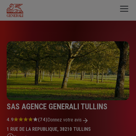
Aller
au
contenu
principal
SAS AGENCE GENERALI TULLINS
Note
4.9
(74)
Donnez votre avis
:
1 RUE DE LA REPUBLIQUE, 38210 TULLINS
4.9