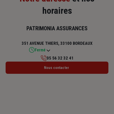
horaires
PATRIMONIA ASSURANCES
351 AVENUE THIERS, 33100 BORDEAUX
Fermé
05 56 32 32 41
Lundi : 10h – 12h / 14h – 17h
Nous contacter
Mardi : 09h – 12h / 14h – 17h
Mercredi : 09h – 12h / 14h – 17h
Jeudi : 09h – 12h / 14h – 17h
Vendredi : 09h – 12h / 14h – 17h
Samedi : Fermé
Dimanche : Fermé