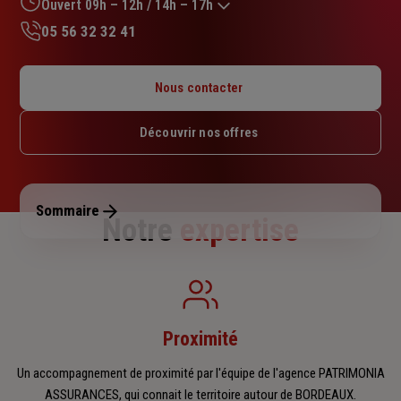
sur
Ouvert 09h – 12h / 14h – 17h
5
05 56 32 32 41
étoiles
Lundi : 10h – 12h / 14h – 17h
Mardi : 09h – 12h / 14h – 17h
Nous contacter
Mercredi : 09h – 12h / 14h – 17h
Jeudi : 09h – 12h / 14h – 17h
Découvrir nos offres
Vendredi : 09h – 12h / 14h – 17h
Samedi : Fermé
Dimanche : Fermé
Sommaire
Notre
expertise
Proximité
Un accompagnement de proximité par l'équipe de l'agence PATRIMONIA
ASSURANCES, qui connait le territoire autour de BORDEAUX.