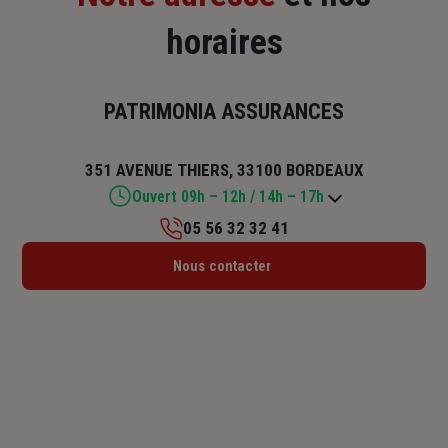
horaires
PATRIMONIA ASSURANCES
351 AVENUE THIERS, 33100 BORDEAUX
Ouvert 09h – 12h / 14h – 17h
05 56 32 32 41
Lundi : 10h – 12h / 14h – 17h
Nous contacter
Mardi : 09h – 12h / 14h – 17h
Mercredi : 09h – 12h / 14h – 17h
Jeudi : 09h – 12h / 14h – 17h
Vendredi : 09h – 12h / 14h – 17h
Samedi : Fermé
Dimanche : Fermé