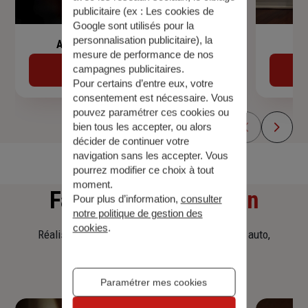
publicitaire (ex :
Les cookies de
Google sont utilisés pour la
personnalisation publicitaire
), la
Assurance de prêt immobilier
mesure de performance de nos
campagnes publicitaires.
Découvrir
Pour certains d’entre eux, votre
consentement est nécessaire. Vous
pouvez paramétrer ces cookies ou
bien tous les accepter, ou alors
décider de continuer votre
navigation sans les accepter. Vous
pourrez modifier ce choix à tout
moment.
Faites
une simulation
Pour plus d’information,
consulter
notre politique de gestion des
cookies
.
Réalisez une simulation tarifaire d'assurance, auto,
habitation, prêt immobilier.
Paramétrer mes cookies