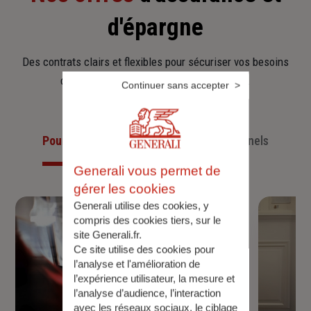
d'épargne
Des contrats clairs et flexibles pour sécuriser vos besoins
d’aujourd’hui et anticiper ceux de demain.
Continuer sans accepter
Pour les particuliers
Pour les professionnels
Generali vous permet de
gérer les cookies
Generali utilise des cookies, y
compris des cookies tiers, sur le
site Generali.fr.
Ce site utilise des cookies pour
l’analyse et l'amélioration de
l’expérience utilisateur, la mesure et
l’analyse d’audience, l’interaction
avec les réseaux sociaux, le ciblage