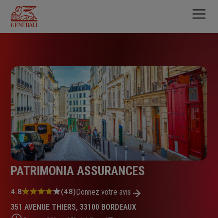
Aller
au
contenu
principal
PATRIMONIA ASSURANCES
Note
4.8
(48)
Donnez votre avis
:
351 AVENUE THIERS, 33100 BORDEAUX
4.8