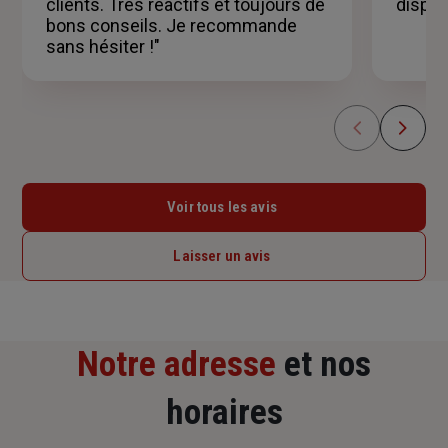
clients. Très réactifs et toujours de
dispon
bons conseils. Je recommande
sans hésiter !"
Voir tous les avis
Laisser un avis
Notre adresse
et nos
horaires