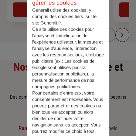
gérer les cookies
Obtenir une estimation
Generali utilise des cookies, y
compris des cookies tiers, sur le
site Generali.fr.
Ce site utilise des cookies pour
l’analyse et l'amélioration de
l’expérience utilisateur, la mesure et
l’analyse d’audience, l’interaction
avec les réseaux sociaux, le ciblage
publicitaire (ex :
Les cookies de
Nos offres
d'assurance et
Google sont utilisés pour la
personnalisation publicitaire
), la
d'épargne
mesure de performance de nos
campagnes publicitaires.
Pour certains d’entre eux, votre
Des contrats clairs et flexibles pour sécuriser vos besoins
consentement est nécessaire. Vous
d’aujourd’hui et anticiper ceux de demain.
pouvez paramétrer ces cookies ou
bien tous les accepter, ou alors
décider de continuer votre
navigation sans les accepter. Vous
Pour les particuliers
Pour les professionnels
pourrez modifier ce choix à tout