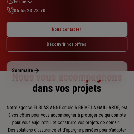
sur
Fermé
5
05 55 23 73 70
étoiles
Lundi : 09h – 12h / 14h – 18h
Mardi : 09h – 12h / 14h – 18h
Nous contacter
Mercredi : 09h – 12h / 14h – 18h
Jeudi : 09h – 12h / 14h – 18h
Découvrir nos offres
Vendredi : 09h – 12h / 14h – 18h
Samedi : Fermé
Dimanche : Fermé
Sommaire
Nous vous accompagnons
dans vos projets
Notre agence EI BLAS ANNE située à BRIVE LA GAILLARDE, est
à vos côtés pour vous accompagner
à protéger ce qui compte
pour vous aujourd’hui et construire vos projets de demain.
Des solutions d’assurance et d’épargne pensées pour s’adapter