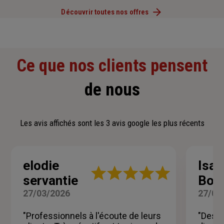
Découvrir toutes nos offres
Ce que nos clients pensent
de nous
Les avis affichés sont les 3 avis google les plus récents
elodie
Isab
Note
servantie
Bos
:
5
27/03/2026
27/03
sur
5
"Professionnels à l'écoute de leurs
"Des p
étoiles