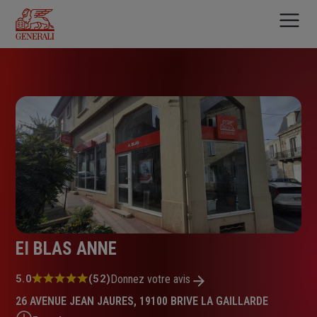
Aller
au
contenu
principal
EI BLAS ANNE
Note
5.0
(52)
Donnez votre avis
:
26 AVENUE JEAN JAURES, 19100 BRIVE LA GAILLARDE
5.0