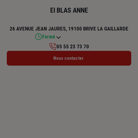
EI BLAS ANNE
26 AVENUE JEAN JAURES, 19100 BRIVE LA GAILLARDE
Fermé
05 55 23 73 70
Lundi : 09h – 12h / 14h – 18h
Nous contacter
Mardi : 09h – 12h / 14h – 18h
Mercredi : 09h – 12h / 14h – 18h
Jeudi : 09h – 12h / 14h – 18h
Vendredi : 09h – 12h / 14h – 18h
Samedi : Fermé
Dimanche : Fermé