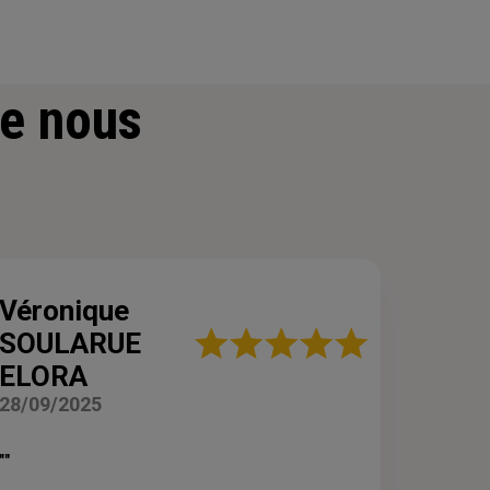
e nous
Véronique
Note
SOULARUE
:
ELORA
5
sur
28/09/2025
5
étoiles
""