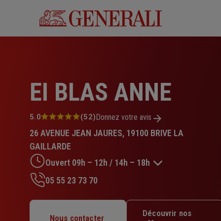
Aller
au
contenu
principal
EI BLAS ANNE
Note
5.0
(52)
Donnez votre avis
:
26 AVENUE JEAN JAURES, 19100 BRIVE LA
5.0
sur
GAILLARDE
5
Ouvert 09h – 12h / 14h – 18h
étoiles
05 55 23 73 70
Lundi : 09h – 12h / 14h – 18h
Mardi : 09h – 12h / 14h – 18h
Découvrir nos
Mercredi : 09h – 12h / 14h – 18h
Nous contacter