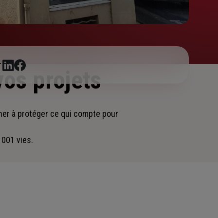
r
vos projets
gner
à protéger ce qui compte pour
 001 vies.