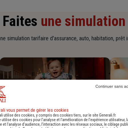
Faites
une simulation
ne simulation tarifaire d'assurance, auto, habitation, prêt 
Continuer sans a
ali vous permet de gérer les cookies
li utilise des cookies, y compris des cookies tiers, sur le site Generali.fr.
e utilise des cookies pour l’analyse et l'amélioration de l’expérience utilisateur, l
Devis assurance habitation
D
 et l’analyse d’audience, l’interaction avec les réseaux sociaux, le ciblage publi