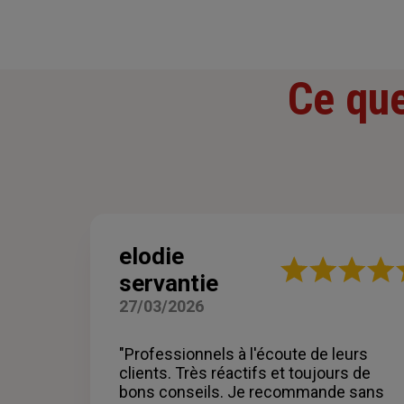
Ce que
elodie
Note
servantie
:
5
27/03/2026
sur
5
étoiles
"Professionnels à l'écoute de leurs
clients. Très réactifs et toujours de
bons conseils. Je recommande sans