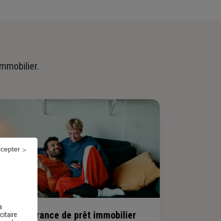
immobilier.
ccepter
a
evis assurance de prêt immobilier
citaire