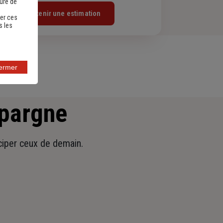
sure de
Obtenir une estimation
er ces
s les
fermer
épargne
iciper ceux de demain.