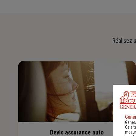
Réalisez u
Gener
Genera
Ce sit
Devis assurance auto
mesure