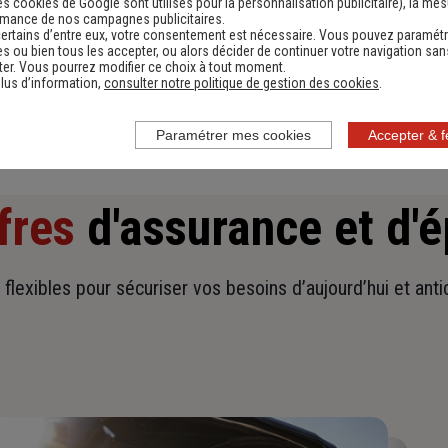
es cookies de Google sont utilisés pour la personnalisation publicitaire
), la me
rmance de nos campagnes publicitaires.
Obtenir une estimation
ertains d’entre eux, votre consentement est nécessaire. Vous pouvez paramétr
s ou bien tous les accepter, ou alors décider de continuer votre navigation san
er. Vous pourrez modifier ce choix à tout moment.
lus d’information,
consulter notre politique de gestion des cookies
.
Paramétrer mes cookies
Accepter & 
fres
d'assurance et d'
t flexibles pour sécuriser vos besoins d’aujourd’hui et ant