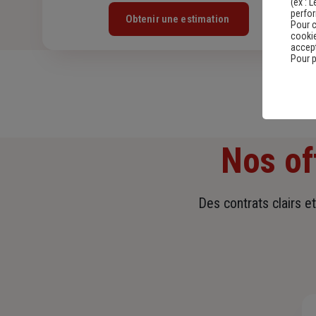
(ex :
L
perfo
Obtenir une estimation
Pour c
cookie
accept
Pour p
Nos of
Des contrats clairs e