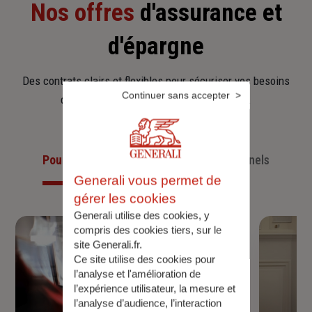
Nos offres
d'assurance et
d'épargne
Des contrats clairs et flexibles pour sécuriser vos besoins
Continuer sans accepter
d’aujourd’hui et anticiper ceux de demain.
Pour les particuliers
Pour les professionnels
Generali vous permet de
gérer les cookies
Generali utilise des cookies, y
compris des cookies tiers, sur le
site Generali.fr.
Ce site utilise des cookies pour
l’analyse et l'amélioration de
l’expérience utilisateur, la mesure et
l’analyse d’audience, l’interaction