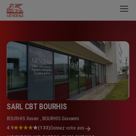
Aller
au
contenu
principal
SARL CBT BOURHIS
BOURHIS Xavier , BOURHIS Giovanni
Note
4.9
(133)
Donnez votre avis
: