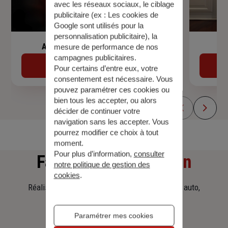
avec les réseaux sociaux, le ciblage
publicitaire (ex :
Les cookies de
Google sont utilisés pour la
personnalisation publicitaire
), la
Assurance de prêt immobilier
mesure de performance de nos
campagnes publicitaires.
Découvrir
Pour certains d’entre eux, votre
consentement est nécessaire. Vous
pouvez paramétrer ces cookies ou
bien tous les accepter, ou alors
décider de continuer votre
navigation sans les accepter. Vous
pourrez modifier ce choix à tout
moment.
Pour plus d’information,
consulter
Faites
une simulation
notre politique de gestion des
cookies
.
Réalisez une simulation tarifaire d'assurance, auto,
habitation, prêt immobilier.
Paramétrer mes cookies