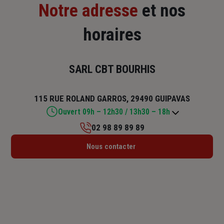
Notre adresse
et nos
horaires
SARL CBT BOURHIS
115 RUE ROLAND GARROS, 29490 GUIPAVAS
Ouvert 09h – 12h30 / 13h30 – 18h
02 98 89 89 89
Lundi : 09h – 12h30 / 13h30 – 18h
Nous contacter
Mardi : 09h – 12h30 / 13h30 – 18h
Mercredi : 09h – 12h30 / 13h30 – 18h
Jeudi : 09h – 12h30 / 13h30 – 18h
Vendredi : 09h – 12h30 / 13h30 – 18h
Samedi : Fermé
Dimanche : Fermé