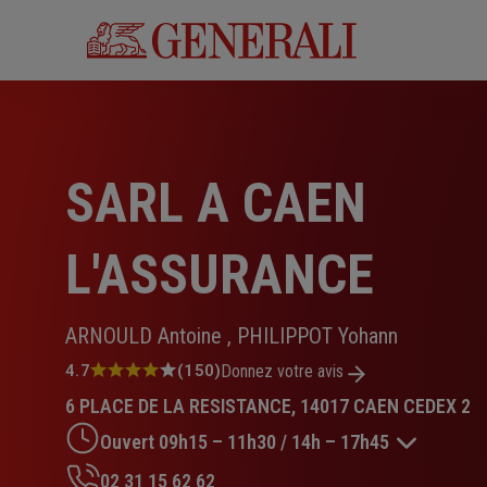
Aller
au
contenu
principal
SARL A CAEN
L'ASSURANCE
ARNOULD Antoine , PHILIPPOT Yohann
Note
4.7
(150)
Donnez votre avis
:
6 PLACE DE LA RESISTANCE, 14017 CAEN CEDEX 2
4.7
sur
Ouvert 09h15 – 11h30 / 14h – 17h45
5
étoiles
02 31 15 62 62