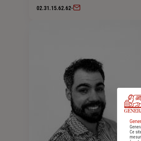
02.31.15.62.62
-
Gener
Genera
Ce sit
mesure