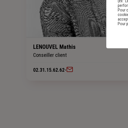
(ex :
L
perfo
Pour c
cookie
accept
Pour p
LENOUVEL Mathis
Conseiller client
02.31.15.62.62
-