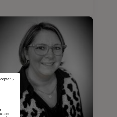
ccepter
a
citaire