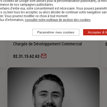
es cookies de Google sont utilisés pour la personnalisation publicitaire
), la me
rmance de nos campagnes publicitaires.
ertains d’entre eux, votre consentement est nécessaire. Vous pouvez paramétr
s ou bien tous les accepter, ou alors décider de continuer votre navigation san
er. Vous pourrez modifier ce choix à tout moment.
lus d’information,
consulter notre politique de gestion des cookies
.
Paramétrer mes cookies
Accepter & 
MACE Laëtitia
Chargée de Développement Commercial
02.31.15.62.62
-