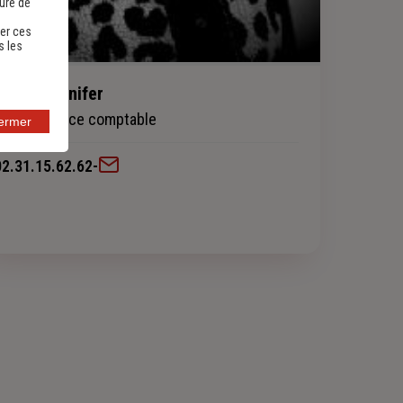
sure de
er ces
s les
MARY Jennifer
Collaboratrice comptable
fermer
02.31.15.62.62
-