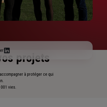
er
vos projets
s accompagner
à protéger ce qui
in.
 001 vies.