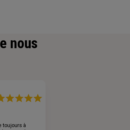
e nous
ote
r
oiles
e toujours à