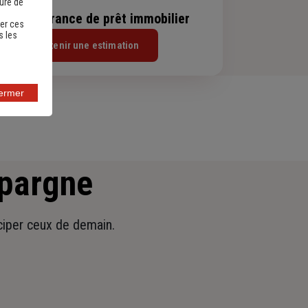
sure de
evis assurance de prêt immobilier
er ces
s les
Obtenir une estimation
fermer
épargne
iciper ceux de demain.