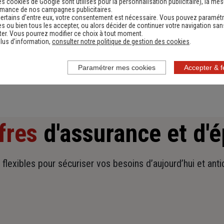
es cookies de Google sont utilisés pour la personnalisation publicitaire
), la me
rmance de nos campagnes publicitaires.
Devis assurance habitation
D
ertains d’entre eux, votre consentement est nécessaire. Vous pouvez paramétr
s ou bien tous les accepter, ou alors décider de continuer votre navigation san
Obtenir une estimation
er. Vous pourrez modifier ce choix à tout moment.
lus d’information,
consulter notre politique de gestion des cookies
.
Paramétrer mes cookies
Accepter & 
fres
d'assurance et d'
t flexibles pour sécuriser vos besoins d’aujourd’hui et ant