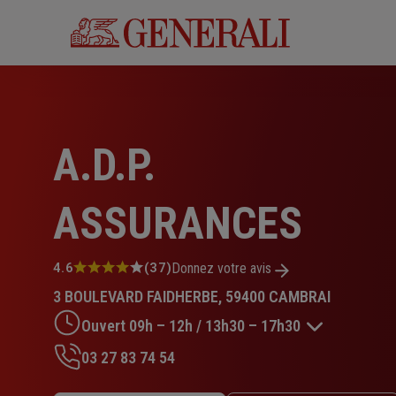
Aller
au
contenu
principal
A.D.P.
ASSURANCES
Note
4.6
(37)
Donnez votre avis
:
3 BOULEVARD FAIDHERBE, 59400 CAMBRAI
4.6
sur
Ouvert 09h – 12h / 13h30 – 17h30
5
étoiles
03 27 83 74 54
Lundi : 13h30 – 17h30