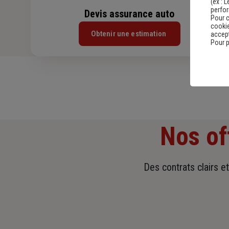
(ex :
L
perfo
Devis assurance auto
Pour c
cookie
Obtenir une estimation
accept
Pour p
Nos of
Des contrats clairs e