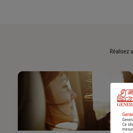
Réalisez u
Gener
Genera
Ce sit
mesure