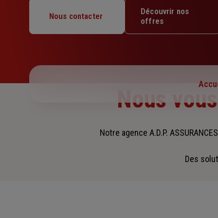
Mardi : 09h – 12h / 13h30 – 17h30
Découvrir nos
Mercredi : 09h – 12h
Nous contacter
offres
Jeudi : 09h – 12h / 13h30 – 17h30
Vendredi : 09h – 12h / 13h30 – 17h30
Samedi : Fermé
Dimanche : Fermé
Accue
Nous vou
Notre agence A.D.P. ASSURANCES
Des solut