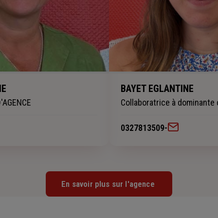
IE
BAYET EGLANTINE
D'AGENCE
Collaboratrice à dominante
0327813509
-
En savoir plus sur l'agence