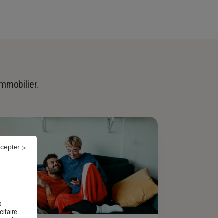
immobilier.
ccepter
a
citaire