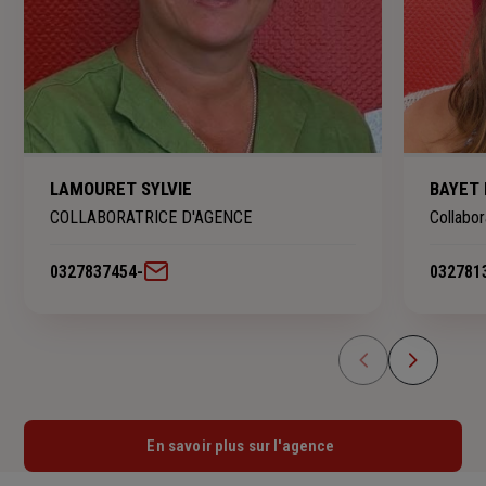
LAMOURET SYLVIE
BAYET 
COLLABORATRICE D'AGENCE
Collabo
0327837454
-
032781
En savoir plus sur l'agence