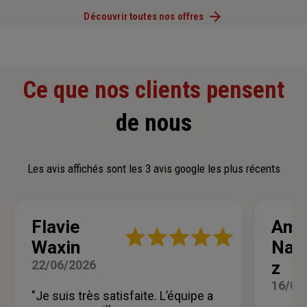
Découvrir toutes nos offres
Ce que nos clients pensent
de nous
Les avis affichés sont les 3 avis google les plus récents
Flavie
Ame
Note
Waxin
Nau
:
5
22/06/2026
z
sur
5
16/06
"Je suis très satisfaite. L’équipe a
étoiles