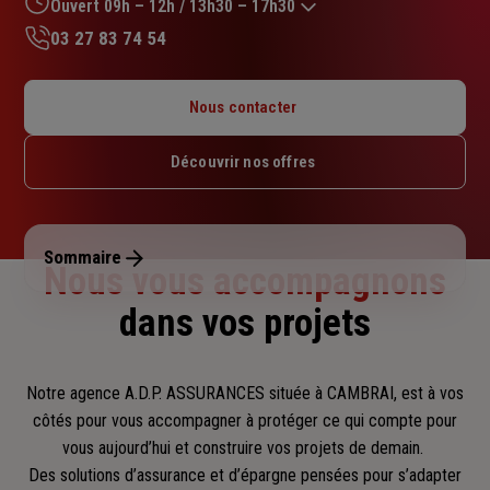
sur
Ouvert 09h – 12h / 13h30 – 17h30
5
03 27 83 74 54
étoiles
Lundi : 13h30 – 17h30
Mardi : 09h – 12h / 13h30 – 17h30
Nous contacter
Mercredi : 09h – 12h
Jeudi : 09h – 12h / 13h30 – 17h30
Découvrir nos offres
Vendredi : 09h – 12h / 13h30 – 17h30
Samedi : Fermé
Dimanche : Fermé
Sommaire
Nous vous accompagnons
dans vos projets
Notre agence A.D.P. ASSURANCES située à CAMBRAI, est à vos
côtés pour vous accompagner
à protéger ce qui compte pour
vous aujourd’hui et construire vos projets de demain.
Des solutions d’assurance et d’épargne pensées pour s’adapter