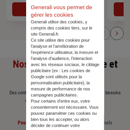
Generali vous permet de
Obtenir une estimation
gérer les cookies
Generali utilise des cookies, y
compris des cookies tiers, sur le
site Generali.fr.
Ce site utilise des cookies pour
l’analyse et l'amélioration de
l’expérience utilisateur, la mesure et
l’analyse d’audience, l’interaction
Nos offres
d'assurance et
avec les réseaux sociaux, le ciblage
publicitaire (ex :
Les cookies de
d'épargne
Google sont utilisés pour la
personnalisation publicitaire
), la
mesure de performance de nos
Des contrats clairs et flexibles pour sécuriser vos besoins
campagnes publicitaires.
d’aujourd’hui et anticiper ceux de demain.
Pour certains d’entre eux, votre
consentement est nécessaire. Vous
pouvez paramétrer ces cookies ou
bien tous les accepter, ou alors
Pour les particuliers
Pour les professionnels
décider de continuer votre