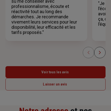
su me conseiller avec
"Je co
professionnalisme, écoute et
l’écou
réactivité tout au long des
avoir 
démarches. Je recommande
ça, on
vivement leurs services pour leur
l’équip
disponibilité, leur efficacité et les
tarifs proposés."
Voir tous les avis
Laisser un avis