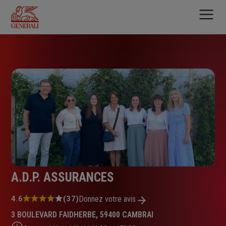
Aller
au
contenu
principal
A.D.P. ASSURANCES
Note
4.6
(37)
Donnez votre avis
:
3 BOULEVARD FAIDHERBE, 59400 CAMBRAI
4.6