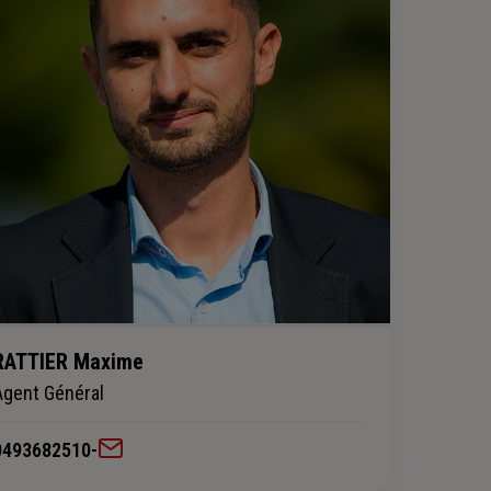
RATTIER Maxime
Agent Général
0493682510
-