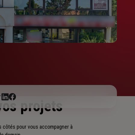
r
vos projets
s côtés pour vous accompagner
à
 de demain.