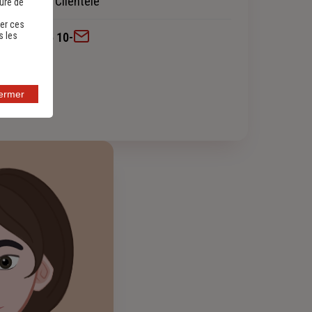
Chargée de Clientèle
sure de
er ces
s les
04 93 68 25 10
-
fermer