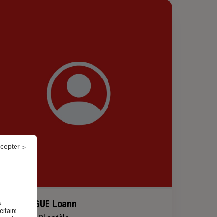
ccepter
AKENDENGUE Loann
a
citaire