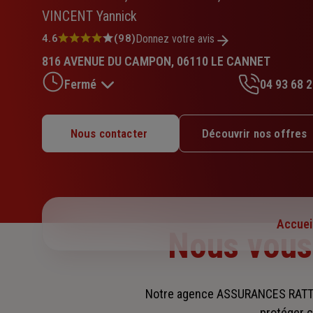
VINCENT Yannick
Note
4.6
(98)
Donnez votre avis
:
816 AVENUE DU CAMPON, 06110 LE CANNET
4.6
sur
Fermé
04 93 68 2
5
étoiles
Lundi : 08h30 – 12h / 14h – 17h30
Nous contacter
Découvrir nos offres
Mardi : 08h30 – 12h / 14h – 17h30
Mercredi : 08h30 – 12h / 14h – 17h30
Jeudi : 08h30 – 12h / 14h – 17h30
Vendredi : 08h30 – 12h / 14h – 17h30
Samedi : Fermé
Accuei
Dimanche : Fermé
Nous vou
Notre agence ASSURANCES RATTI
protéger c