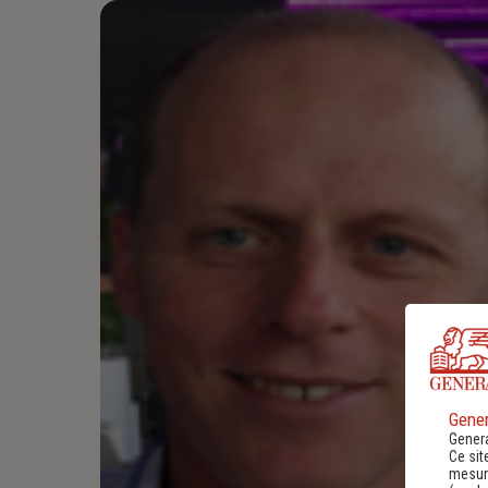
Gener
Genera
Ce sit
mesure