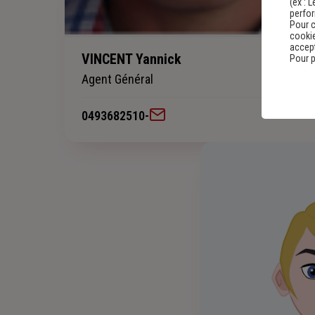
(ex :
L
perfo
Pour c
cookie
accept
VINCENT Yannick
Pour p
Agent Général
0493682510
-