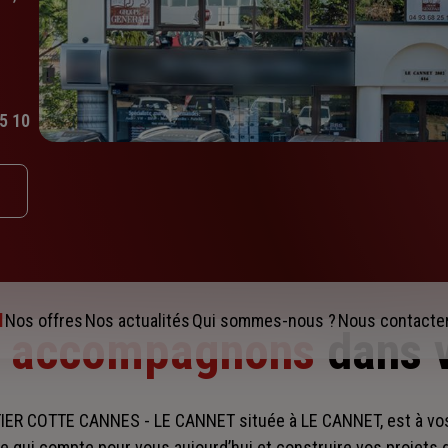
5 10
l
Nos offres
Nos actualités
Qui sommes-nous ?
Nous contacte
s accompagnons
dans 
ER COTTE CANNES - LE CANNET située à LE CANNET, est à vo
e qui compte pour vous aujourd’hui et construire vos projets