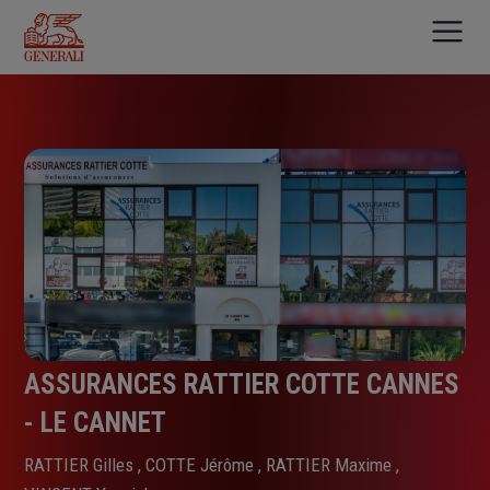
Aller
au
contenu
principal
ASSURANCES RATTIER COTTE CANNES
- LE CANNET
RATTIER Gilles , COTTE Jérôme , RATTIER Maxime ,