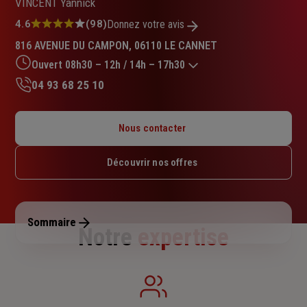
VINCENT Yannick
Note
4.6
(98)
Donnez votre avis
:
816 AVENUE DU CAMPON, 06110 LE CANNET
4.6
sur
Ouvert 08h30 – 12h / 14h – 17h30
5
04 93 68 25 10
étoiles
Lundi : 08h30 – 12h / 14h – 17h30
Mardi : 08h30 – 12h / 14h – 17h30
Nous contacter
Mercredi : 08h30 – 12h / 14h – 17h30
Jeudi : 08h30 – 12h / 14h – 17h30
Découvrir nos offres
Vendredi : 08h30 – 12h / 14h – 17h30
Samedi : Fermé
Dimanche : Fermé
Sommaire
Notre
expertise