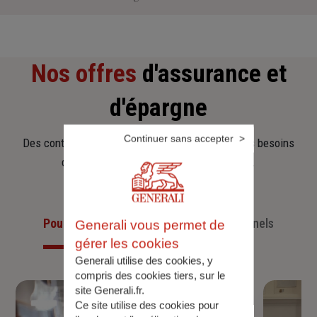
Nos offres
d'assurance et
d'épargne
Continuer sans accepter
Des contrats clairs et flexibles pour sécuriser vos besoins
d’aujourd’hui et anticiper ceux de demain.
Pour les particuliers
Pour les professionnels
Generali vous permet de
gérer les cookies
Generali utilise des cookies, y
compris des cookies tiers, sur le
site Generali.fr.
Ce site utilise des cookies pour