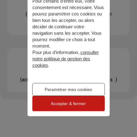
Pour certains d’entre eux, votre
Contacter un agent
consentement est nécessaire. Vous
(Obtenir un devis, une information, faire un
pouvez paramétrer ces cookies ou
bien tous les accepter, ou alors
bilan...)
décider de continuer votre
navigation sans les accepter. Vous
pourrez modifier ce choix à tout
moment.
Pour plus d’information,
consulter
notre politique de gestion des
cookies
.
Effectuer une démarche
(accéder à l'espace client, gérer mes contrats..)
Paramétrer mes cookies
Accepter & fermer