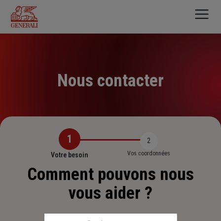
Aller
au
contenu
principal
Nous contacter
1
2
Vos coordonnées
Votre besoin
Comment pouvons nous
vous aider ?