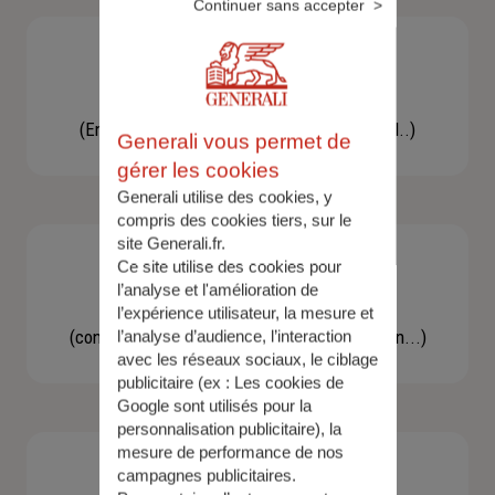
Continuer sans accepter
Besoin d'une assistance
(En cas d'accident, bris de glace, un conseil..)
Generali vous permet de
gérer les cookies
Generali utilise des cookies, y
compris des cookies tiers, sur le
site Generali.fr.
Ce site utilise des cookies pour
l’analyse et l'amélioration de
Demande d'information
l’expérience utilisateur, la mesure et
(concernant une actualité, une réglementation...)
l’analyse d’audience, l’interaction
avec les réseaux sociaux, le ciblage
publicitaire (ex :
Les cookies de
Google sont utilisés pour la
personnalisation publicitaire
), la
mesure de performance de nos
campagnes publicitaires.