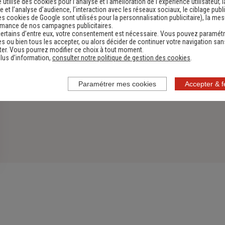
e utilise des cookies pour l’analyse et l'amélioration de l’expérience utilisateur, l
 et l’analyse d’audience, l’interaction avec les réseaux sociaux, le ciblage publi
es cookies de Google sont utilisés pour la personnalisation publicitaire
), la me
rmance de nos campagnes publicitaires.
ertains d’entre eux, votre consentement est nécessaire. Vous pouvez paramétr
s ou bien tous les accepter, ou alors décider de continuer votre navigation san
er. Vous pourrez modifier ce choix à tout moment.
lus d’information,
consulter notre politique de gestion des cookies
.
Paramétrer mes cookies
Accepter & 