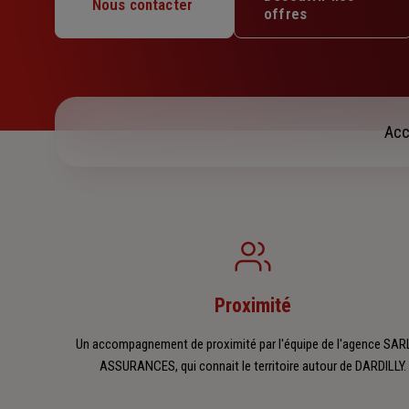
Mercredi : 09h – 12h30
Nous contacter
offres
Jeudi : 09h – 12h30
Vendredi : Fermé
Samedi : Fermé
Dimanche : Fermé
Acc
Proximité
Un accompagnement de proximité par l'équipe de l'agence SAR
ASSURANCES, qui connait le territoire autour de DARDILLY.