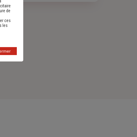
a
citaire
sure de
er ces
s les
fermer