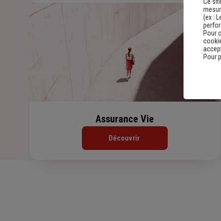
Ce sit
mesure
(ex :
L
perfo
Pour c
cookie
accept
Pour p
Assurance Vie
Découvrir