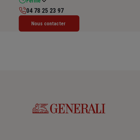
Fermé
04 78 25 23 97
Lundi : 14h – 17h30
Nous contacter
Mardi : 09h – 12h30 / 14h – 17h30
Mercredi : 09h – 12h30
Jeudi : 09h – 12h30
Vendredi : Fermé
Samedi : Fermé
Dimanche : Fermé