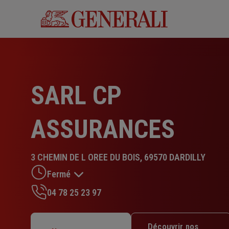
Aller
au
contenu
principal
SARL CP
ASSURANCES
3 CHEMIN DE L OREE DU BOIS, 69570 DARDILLY
Fermé
04 78 25 23 97
Lundi : 14h – 17h30
Mardi : 09h – 12h30 / 14h – 17h30
Découvrir nos