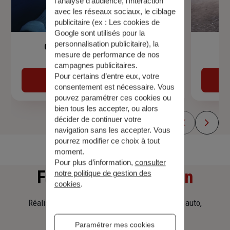
l’analyse d’audience, l’interaction
avec les réseaux sociaux, le ciblage
publicitaire (ex :
Les cookies de
Google sont utilisés pour la
personnalisation publicitaire
), la
Garantie Accidents de la Vie
mesure de performance de nos
campagnes publicitaires.
Pour certains d’entre eux, votre
Découvrir
consentement est nécessaire. Vous
pouvez paramétrer ces cookies ou
bien tous les accepter, ou alors
décider de continuer votre
navigation sans les accepter. Vous
pourrez modifier ce choix à tout
moment.
Pour plus d’information,
consulter
Faites
une simulation
notre politique de gestion des
cookies
.
Réalisez une simulation tarifaire d'assurance, auto,
habitation, prêt immobilier.
Paramétrer mes cookies