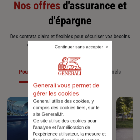
Nos offres
d'assurance et
d'épargne
Des contrats clairs et flexibles pour sécuriser vos besoins
d’aujourd’hui et anticiper ceux de demain.
Continuer sans accepter
Pour les particuliers
Pour les professionnels
Generali vous permet de
gérer les cookies
Generali utilise des cookies, y
compris des cookies tiers, sur le
site Generali.fr.
Ce site utilise des cookies pour
l’analyse et l'amélioration de
l’expérience utilisateur, la mesure et