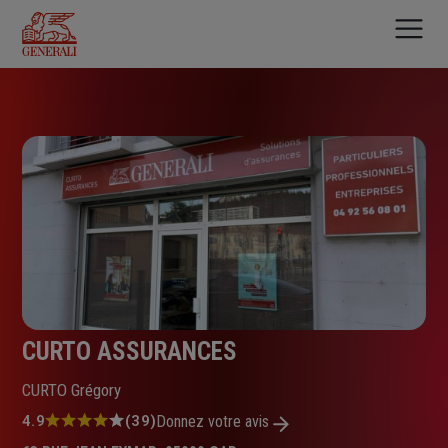
Aller
au
contenu
principal
CURTO ASSURANCES
CURTO Grégory
Note
4.9
(39)
Donnez votre avis
: