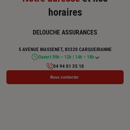
horaires
DELOUCHE ASSURANCES
5 AVENUE MASSENET, 83320 CARQUEIRANNE
Ouvert 09h – 12h / 14h – 18h
04 94 01 35 10
Lundi : 09h – 12h / 14h – 18h
Nous contacter
Mardi : 09h – 12h / 14h – 18h
Mercredi : 09h – 12h / 14h – 18h
Jeudi : 09h – 12h / 14h – 18h
Vendredi : 09h – 12h / 14h – 18h
Samedi : Fermé
Dimanche : Fermé