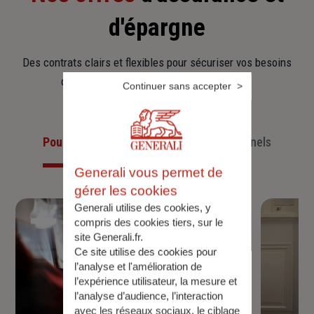
d'épargne
Des contrats clairs et flexibles pour sécuriser vos besoins
d’aujourd’hui et anticiper ceux de demain.
Continuer sans accepter
Pour les particuliers
Pour les professionnels
Generali vous permet de
gérer les cookies
Generali utilise des cookies, y
compris des cookies tiers, sur le
site Generali.fr.
Ce site utilise des cookies pour
l’analyse et l'amélioration de
l’expérience utilisateur, la mesure et
l’analyse d’audience, l’interaction
avec les réseaux sociaux, le ciblage