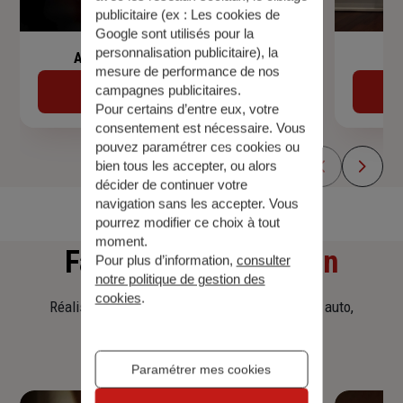
publicitaire (ex :
Les cookies de
Google sont utilisés pour la
personnalisation publicitaire
), la
Assurance de prêt immobilier
mesure de performance de nos
campagnes publicitaires.
Découvrir
Pour certains d’entre eux, votre
consentement est nécessaire. Vous
pouvez paramétrer ces cookies ou
bien tous les accepter, ou alors
décider de continuer votre
navigation sans les accepter. Vous
pourrez modifier ce choix à tout
moment.
Faites
une simulation
Pour plus d’information,
consulter
notre politique de gestion des
cookies
.
Réalisez une simulation tarifaire d'assurance, auto,
habitation, prêt immobilier.
Paramétrer mes cookies