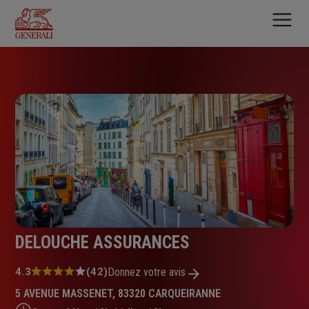
Aller
au
contenu
principal
DELOUCHE ASSURANCES
Note
4.3
(42)
Donnez votre avis
:
5 AVENUE MASSENET, 83320 CARQUEIRANNE
4.3