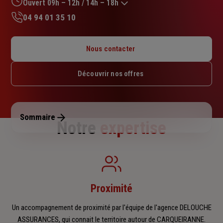
sur
Ouvert 09h – 12h / 14h – 18h
5
04 94 01 35 10
étoiles
Lundi : 09h – 12h / 14h – 18h
Mardi : 09h – 12h / 14h – 18h
Nous contacter
Mercredi : 09h – 12h / 14h – 18h
Jeudi : 09h – 12h / 14h – 18h
Découvrir nos offres
Vendredi : 09h – 12h / 14h – 18h
Samedi : Fermé
Dimanche : Fermé
Sommaire
Notre
expertise
Proximité
Un accompagnement de proximité par l'équipe de l'agence DELOUCHE
ASSURANCES, qui connait le territoire autour de CARQUEIRANNE.