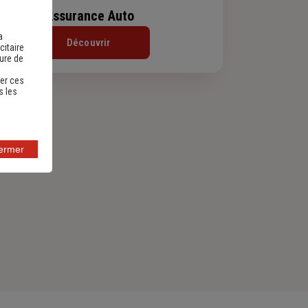
Assurance Auto
a
Découvrir
citaire
sure de
er ces
s les
fermer