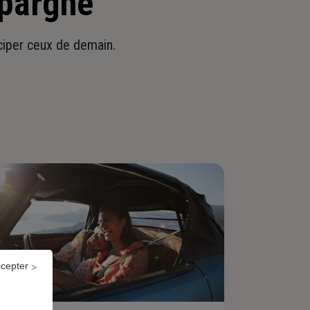
épargne
iciper ceux de demain.
ccepter