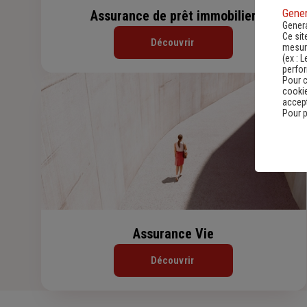
Gener
Assurance de prêt immobilier
Genera
Ce sit
Découvrir
mesure
(ex :
L
perfo
Pour c
cookie
accept
Pour p
Assurance Vie
Découvrir