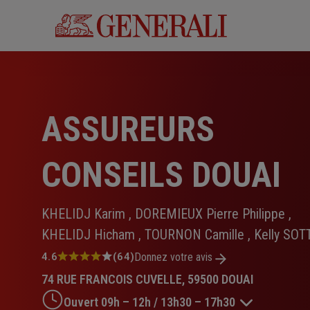
Aller
au
contenu
principal
ASSUREURS
CONSEILS DOUAI
KHELIDJ Karim , DOREMIEUX Pierre Philippe ,
KHELIDJ Hicham , TOURNON Camille , Kelly SOT
Note
4.6
(64)
Donnez votre avis
:
74 RUE FRANCOIS CUVELLE, 59500 DOUAI
4.6
sur
Ouvert 09h – 12h / 13h30 – 17h30
5