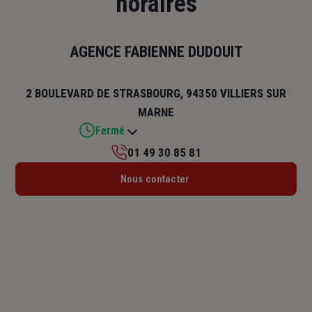
horaires
AGENCE FABIENNE DUDOUIT
2 BOULEVARD DE STRASBOURG, 94350 VILLIERS SUR
MARNE
Fermé
01 49 30 85 81
Lundi : 09h – 12h / 14h – 18h
Nous contacter
Mardi : 09h – 12h / 14h – 18h
Mercredi : 09h – 12h / 14h – 18h
Jeudi : 09h – 12h / 14h – 18h
Vendredi : 09h – 12h
Samedi : Fermé
Dimanche : Fermé