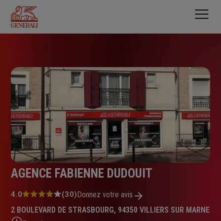
Aller
au
contenu
principal
AGENCE FABIENNE DUDOUIT
Note
4.0
(30)
Donnez votre avis
:
2 BOULEVARD DE STRASBOURG, 94350 VILLIERS SUR MARNE
4.0