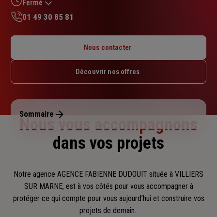
sur
Fermé
5
01 49 30 85 81
étoiles
Lundi : 09h – 12h / 14h – 18h
Mardi : 09h – 12h / 14h – 18h
Nous contacter
Mercredi : 09h – 12h / 14h – 18h
Jeudi : 09h – 12h / 14h – 18h
Découvrir nos offres
Vendredi : 09h – 12h
Samedi : Fermé
Dimanche : Fermé
Sommaire
Nous vous accompagnons
dans vos projets
Notre agence AGENCE FABIENNE DUDOUIT située à VILLIERS
SUR MARNE, est à vos côtés pour vous accompagner
à
protéger ce qui compte pour vous aujourd’hui et construire vos
projets de demain.