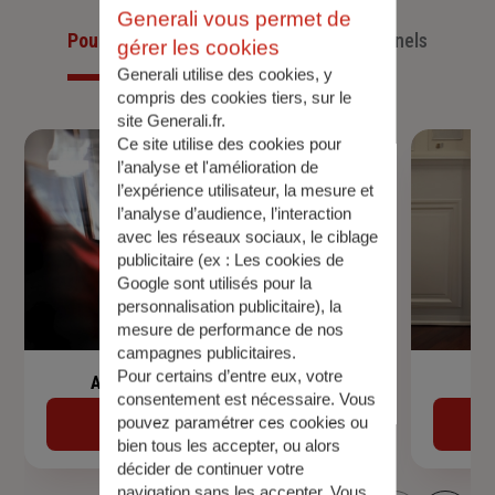
Generali vous permet de
Pour les particuliers
Pour les professionnels
gérer les cookies
Generali utilise des cookies, y
compris des cookies tiers, sur le
site Generali.fr.
Ce site utilise des cookies pour
l’analyse et l'amélioration de
l’expérience utilisateur, la mesure et
l’analyse d’audience, l’interaction
avec les réseaux sociaux, le ciblage
publicitaire (ex :
Les cookies de
Google sont utilisés pour la
personnalisation publicitaire
), la
mesure de performance de nos
campagnes publicitaires.
Pour certains d’entre eux, votre
Assurance de prêt immobilier
consentement est nécessaire. Vous
pouvez paramétrer ces cookies ou
Découvrir
bien tous les accepter, ou alors
décider de continuer votre
navigation sans les accepter. Vous