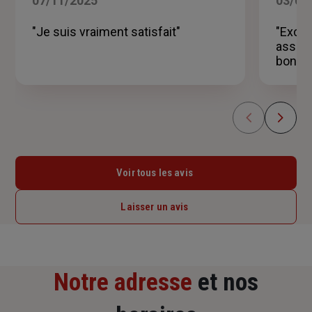
07/11/2025
03/04
sur
5
"Je suis vraiment satisfait"
"Excel
étoiles
assure
bons 
Voir tous les avis
Laisser un avis
Notre adresse
et nos