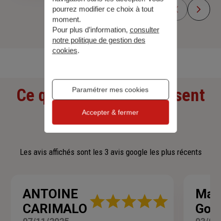
pourrez modifier ce choix à tout
moment.
Pour plus d’information,
consulter
notre politique de gestion des
Découvrir toutes nos offres
cookies
.
Ce que nos clients pensent
Paramétrer mes cookies
Accepter & fermer
de nous
Les avis affichés sont les 3 avis google les plus récents
ANTOINE
Mari
Note
CARIMALO
Gou
:
5