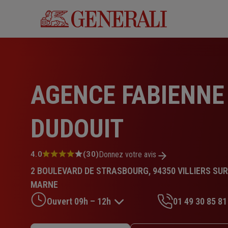
Aller
au
contenu
principal
AGENCE FABIENNE
DUDOUIT
Note
4.0
(30)
Donnez votre avis
:
2 BOULEVARD DE STRASBOURG, 94350 VILLIERS SUR
4.0
sur
MARNE
5
Ouvert 09h – 12h
01 49 30 85 81
étoiles