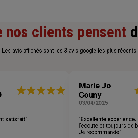
 nos clients pensent
d
Les avis affichés sont les 3 avis google les plus récents
Marie Jo
Note
N
O
Gouny
:
:
5
5
03/04/2025
sur
su
5
5
étoiles
ét
t satisfait"
"Excellente expérience.
l'écoute et toujours de 
Je recommande"