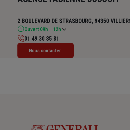
2 BOULEVARD DE STRASBOURG, 94350 VILLIE
Ouvert 09h – 12h
01 49 30 85 81
Lundi : 09h – 12h / 14h – 18h
Nous contacter
Mardi : 09h – 12h / 14h – 18h
Mercredi : 09h – 12h / 14h – 18h
Jeudi : 09h – 12h / 14h – 18h
Vendredi : 09h – 12h
Samedi : Fermé
Dimanche : Fermé