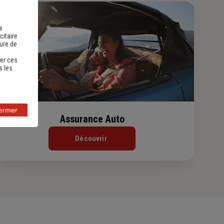
a
citaire
sure de
er ces
s les
fermer
Assurance Auto
Découvrir