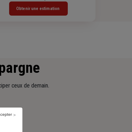
Obtenir une estimation
épargne
iciper ceux de demain.
ccepter