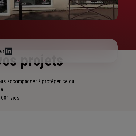
er
vos projets
vous accompagner
à protéger ce qui
in.
 001 vies.