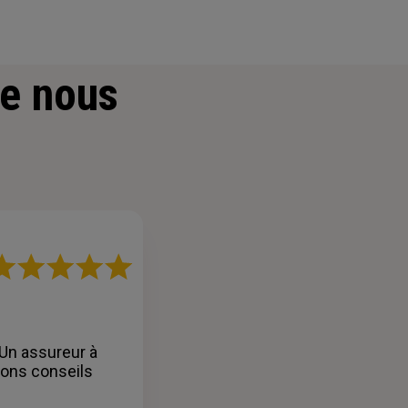
e nous
ote
r
oiles
 Un assureur à
bons conseils