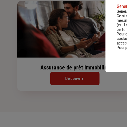
Gener
Genera
Ce sit
mesure
(ex :
L
perfo
Pour c
cookie
accept
Pour p
Assurance de prêt immobilier
Découvrir