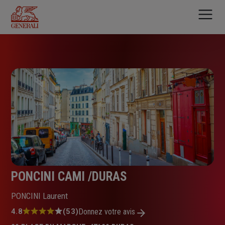
Aller
au
contenu
principal
PONCINI CAMI /DURAS
PONCINI Laurent
Note
4.8
(53)
Donnez votre avis
: