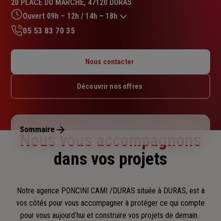
20 PLACE DU MARCHE, 47120 DURAS
4.8
sur
Ouvert 09h – 12h / 14h – 18h
5
05 53 83 70 35
étoiles
Lundi : 09h – 12h / 14h – 18h
Mardi : 09h – 12h / 14h – 18h
Nous contacter
Mercredi : 09h – 12h / 14h – 18h
Jeudi : 10h – 12h / 14h – 18h
Découvrir nos offres
Vendredi : 09h – 12h / 14h – 18h
Samedi : Fermé
Dimanche : Fermé
Sommaire
Nous vous accompagnons
dans vos projets
Notre agence PONCINI CAMI /DURAS située à DURAS, est à
vos côtés pour vous accompagner
à protéger ce qui compte
pour vous aujourd’hui et construire vos projets de demain.