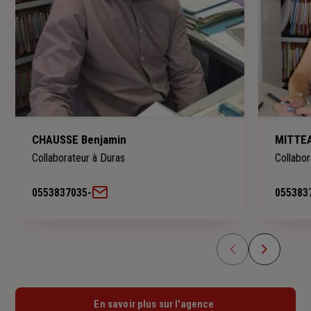
CHAUSSE Benjamin
MITTEA
Collaborateur à Duras
Collabor
0553837035
-
055383
En savoir plus sur l'agence