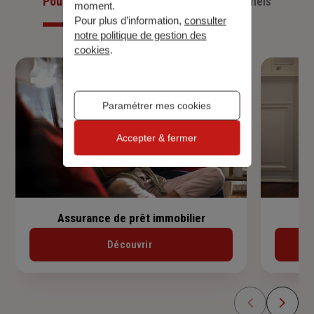
Pour les particuliers
Pour les professionnels
moment.
Pour plus d’information,
consulter
notre politique de gestion des
cookies
.
Paramétrer mes cookies
Accepter & fermer
Assurance de prêt immobilier
Découvrir