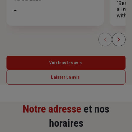
5
"Benja
étoiles
all mi
""
with t
Voir tous les avis
Laisser un avis
Notre adresse
et nos
horaires