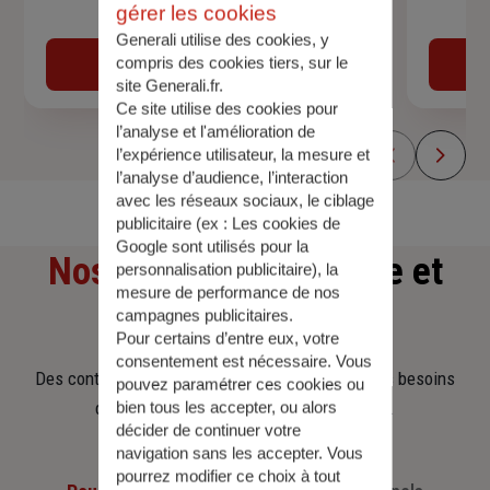
gérer les cookies
Devis assurance auto
Generali utilise des cookies, y
compris des cookies tiers, sur le
Obtenir une estimation
site Generali.fr.
Ce site utilise des cookies pour
l’analyse et l'amélioration de
l’expérience utilisateur, la mesure et
l’analyse d’audience, l’interaction
avec les réseaux sociaux, le ciblage
publicitaire (ex :
Les cookies de
Google sont utilisés pour la
Nos offres
d'assurance et
personnalisation publicitaire
), la
mesure de performance de nos
d'épargne
campagnes publicitaires.
Pour certains d’entre eux, votre
consentement est nécessaire. Vous
Des contrats clairs et flexibles pour sécuriser vos besoins
pouvez paramétrer ces cookies ou
d’aujourd’hui et anticiper ceux de demain.
bien tous les accepter, ou alors
décider de continuer votre
navigation sans les accepter. Vous
pourrez modifier ce choix à tout