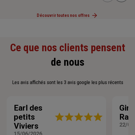
Découvrir toutes nos offres
Ce que nos clients pensent
de nous
Les avis affichés sont les 3 avis google les plus récents
Earl des
Gina
Note
petits
Ray
:
Viviers
22/04
5
sur
15/06/2026