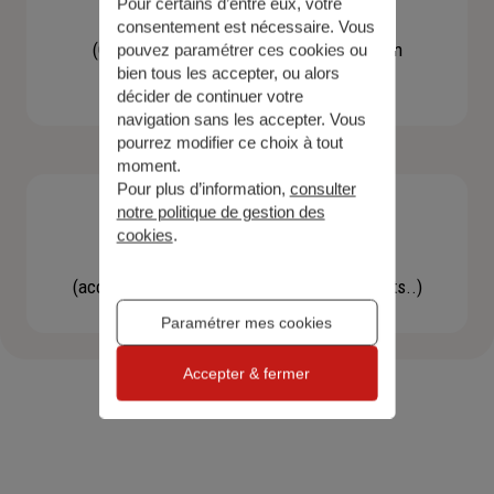
Pour certains d’entre eux, votre
Contacter un agent
consentement est nécessaire. Vous
(Obtenir un devis, une information, faire un
pouvez paramétrer ces cookies ou
bien tous les accepter, ou alors
bilan...)
décider de continuer votre
navigation sans les accepter. Vous
pourrez modifier ce choix à tout
moment.
Pour plus d’information,
consulter
notre politique de gestion des
cookies
.
Effectuer une démarche
(accéder à l'espace client, gérer mes contrats..)
Paramétrer mes cookies
Accepter & fermer