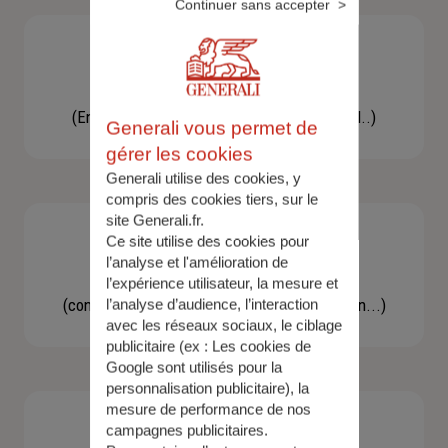
Continuer sans accepter
Besoin d'une assistance
(En cas d'accident, bris de glace, un conseil..)
Generali vous permet de
gérer les cookies
Generali utilise des cookies, y
compris des cookies tiers, sur le
site Generali.fr.
Ce site utilise des cookies pour
l’analyse et l'amélioration de
Demande d'information
l’expérience utilisateur, la mesure et
(concernant une actualité, une réglementation...)
l’analyse d’audience, l’interaction
avec les réseaux sociaux, le ciblage
publicitaire (ex :
Les cookies de
Google sont utilisés pour la
personnalisation publicitaire
), la
mesure de performance de nos
campagnes publicitaires.