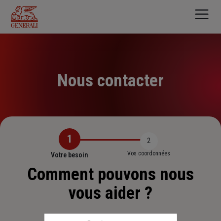
Aller
au
contenu
principal
Nous contacter
1
2
Vos coordonnées
Votre besoin
Comment pouvons nous
vous aider ?