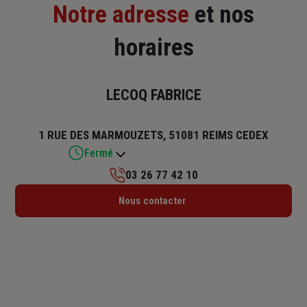
Notre adresse
et nos
horaires
LECOQ FABRICE
1 RUE DES MARMOUZETS, 51081 REIMS CEDEX
Fermé
03 26 77 42 10
Lundi : 09h – 12h / 13h45 – 17h45
Nous contacter
Mardi : 09h – 12h / 13h45 – 17h45
Mercredi : 09h – 12h / 13h45 – 17h45
Jeudi : 09h – 12h / 13h45 – 17h45
Vendredi : 09h – 12h / 13h45 – 17h45
Samedi : Fermé
Dimanche : Fermé