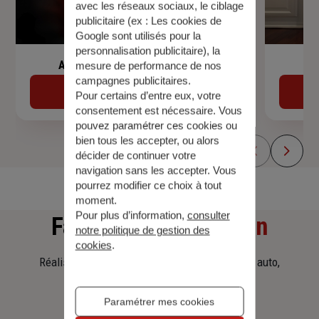
avec les réseaux sociaux, le ciblage
publicitaire (ex :
Les cookies de
Google sont utilisés pour la
personnalisation publicitaire
), la
Assurance de prêt immobilier
mesure de performance de nos
campagnes publicitaires.
Découvrir
Pour certains d’entre eux, votre
consentement est nécessaire. Vous
pouvez paramétrer ces cookies ou
bien tous les accepter, ou alors
décider de continuer votre
navigation sans les accepter. Vous
pourrez modifier ce choix à tout
moment.
Pour plus d’information,
consulter
Faites
une simulation
notre politique de gestion des
cookies
.
Réalisez une simulation tarifaire d'assurance, auto,
habitation, prêt immobilier.
Paramétrer mes cookies