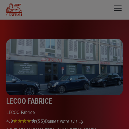
Aller
au
contenu
principal
LECOQ FABRICE
LECOQ Fabrice
Note
4.8
(55)
Donnez votre avis
: