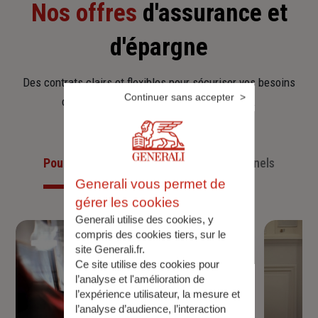
Nos offres
d'assurance et
d'épargne
Des contrats clairs et flexibles pour sécuriser vos besoins
Continuer sans accepter
d’aujourd’hui et anticiper ceux de demain.
Pour les particuliers
Pour les professionnels
Generali vous permet de
gérer les cookies
Generali utilise des cookies, y
compris des cookies tiers, sur le
site Generali.fr.
Ce site utilise des cookies pour
l’analyse et l'amélioration de
l’expérience utilisateur, la mesure et
l’analyse d’audience, l’interaction