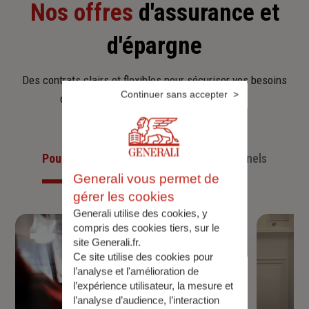
Nos offres
d'assurance et
d'épargne
Des contrats clairs et flexibles pour sécuriser vos besoins
Continuer sans accepter
d’aujourd’hui et anticiper ceux de demain.
Pour les particuliers
Pour les professionnels
Generali vous permet de
gérer les cookies
Generali utilise des cookies, y
compris des cookies tiers, sur le
site Generali.fr.
Ce site utilise des cookies pour
l’analyse et l'amélioration de
l’expérience utilisateur, la mesure et
l’analyse d’audience, l’interaction