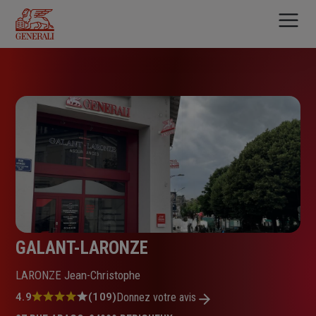
Aller
au
contenu
principal
GALANT-LARONZE
LARONZE Jean-Christophe
Note
4.9
(109)
Donnez votre avis
: