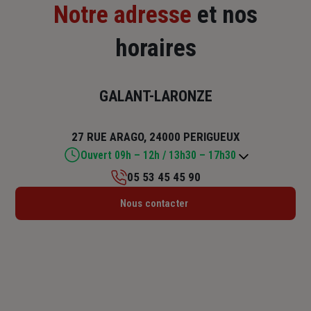
Notre adresse
et nos
horaires
GALANT-LARONZE
27 RUE ARAGO, 24000 PERIGUEUX
Ouvert 09h – 12h / 13h30 – 17h30
05 53 45 45 90
Lundi : 09h – 12h / 13h30 – 17h30
Nous contacter
Mardi : 09h – 12h / 13h30 – 17h30
Mercredi : 09h – 12h / 13h30 – 17h30
Jeudi : 09h – 12h / 13h30 – 17h30
Vendredi : 09h – 12h / 13h30 – 17h
Samedi : Fermé
Dimanche : Fermé