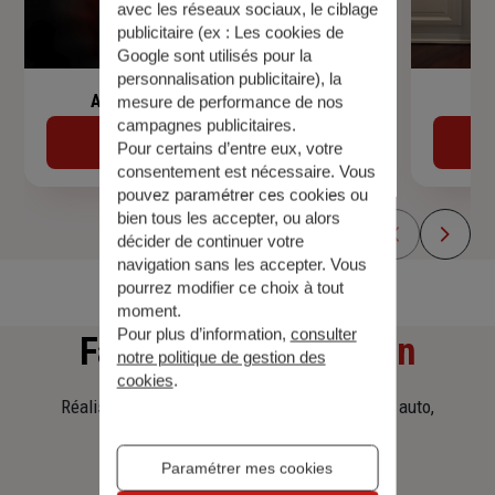
avec les réseaux sociaux, le ciblage
publicitaire (ex :
Les cookies de
Google sont utilisés pour la
personnalisation publicitaire
), la
Assurance de prêt immobilier
mesure de performance de nos
campagnes publicitaires.
Découvrir
Pour certains d’entre eux, votre
consentement est nécessaire. Vous
pouvez paramétrer ces cookies ou
bien tous les accepter, ou alors
décider de continuer votre
navigation sans les accepter. Vous
pourrez modifier ce choix à tout
moment.
Pour plus d’information,
consulter
Faites
une simulation
notre politique de gestion des
cookies
.
Réalisez une simulation tarifaire d'assurance, auto,
habitation, prêt immobilier.
Paramétrer mes cookies