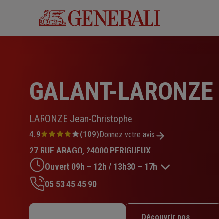
Aller
au
contenu
principal
GALANT-LARONZE
LARONZE Jean-Christophe
Note
4.9
(109)
Donnez votre avis
:
27 RUE ARAGO, 24000 PERIGUEUX
4.9
sur
Ouvert 09h – 12h / 13h30 – 17h
5
étoiles
05 53 45 45 90
Lundi : 09h – 12h / 13h30 – 17h30
Mardi : 09h – 12h / 13h30 – 17h30
Découvrir nos