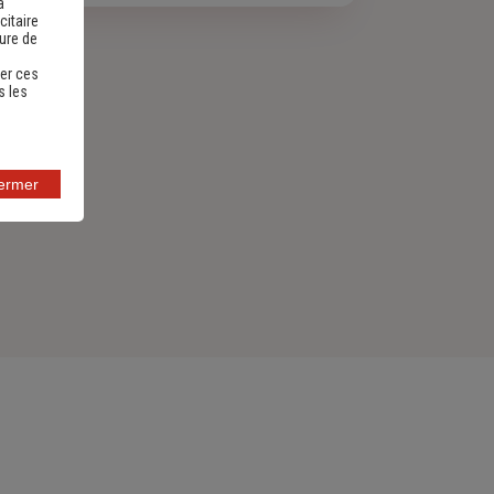
a
citaire
sure de
er ces
s les
fermer