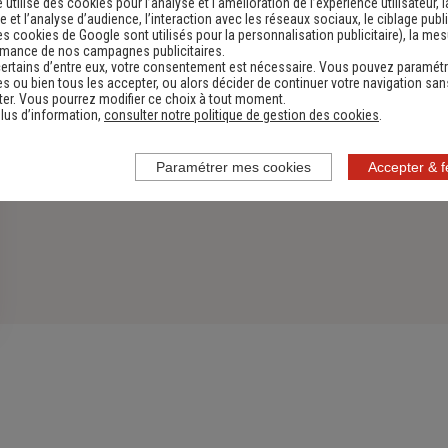
e utilise des cookies pour l’analyse et l'amélioration de l’expérience utilisateur, l
 et l’analyse d’audience, l’interaction avec les réseaux sociaux, le ciblage publi
es cookies de Google sont utilisés pour la personnalisation publicitaire
), la me
rmance de nos campagnes publicitaires.
ertains d’entre eux, votre consentement est nécessaire. Vous pouvez paramétr
s ou bien tous les accepter, ou alors décider de continuer votre navigation san
er. Vous pourrez modifier ce choix à tout moment.
lus d’information,
consulter notre politique de gestion des cookies
.
Paramétrer mes cookies
Accepter & 