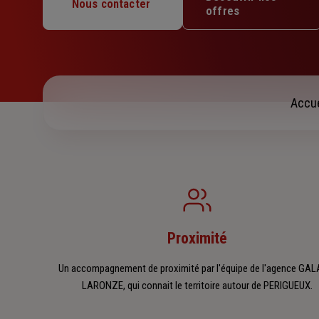
Mercredi : 09h – 12h / 13h30 – 17h30
Nous contacter
offres
Jeudi : 09h – 12h / 13h30 – 17h30
Vendredi : 09h – 12h / 13h30 – 17h
Samedi : Fermé
Dimanche : Fermé
Accue
Proximité
Un accompagnement de proximité par l'équipe de l'agence GAL
LARONZE, qui connait le territoire autour de PERIGUEUX.