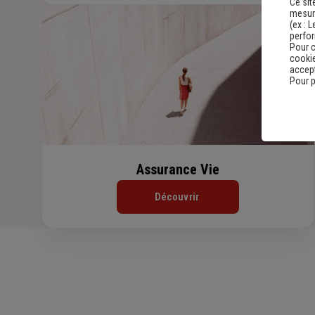
Ce sit
mesure
(ex :
L
perfo
Pour c
cookie
accept
Pour p
Assurance Vie
Découvrir