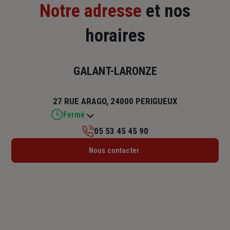
Notre adresse
et nos
horaires
GALANT-LARONZE
27 RUE ARAGO, 24000 PERIGUEUX
Fermé
05 53 45 45 90
Lundi : 09h – 12h / 13h30 – 17h30
Nous contacter
Mardi : 09h – 12h / 13h30 – 17h30
Mercredi : 09h – 12h / 13h30 – 17h30
Jeudi : 09h – 12h / 13h30 – 17h30
Vendredi : 09h – 12h / 13h30 – 17h
Samedi : Fermé
Dimanche : Fermé