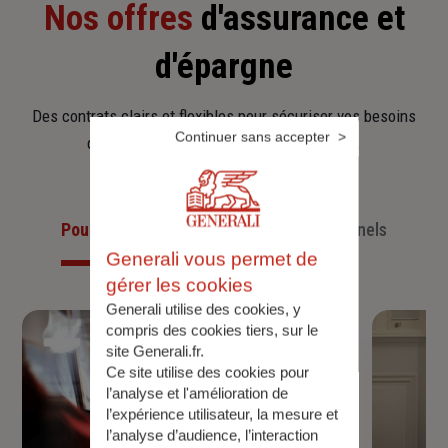
Nos offres
d'assurance et
d'épargne
Des contrats clairs et flexibles pour sécuriser vos besoins
Continuer sans accepter
d’aujourd’hui et anticiper ceux de demain.
Pour les particuliers
Pour les professionnels
Generali vous permet de
gérer les cookies
Generali utilise des cookies, y
compris des cookies tiers, sur le
site Generali.fr.
Ce site utilise des cookies pour
l’analyse et l'amélioration de
l’expérience utilisateur, la mesure et
l’analyse d’audience, l’interaction