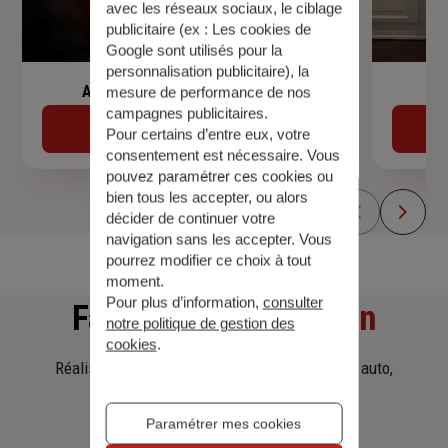
avec les réseaux sociaux, le ciblage
publicitaire (ex :
Les cookies de
Google sont utilisés pour la
personnalisation publicitaire
), la
Assurance de prêt immobilier
mesure de performance de nos
campagnes publicitaires.
Découvrir
Pour certains d’entre eux, votre
consentement est nécessaire. Vous
pouvez paramétrer ces cookies ou
bien tous les accepter, ou alors
décider de continuer votre
navigation sans les accepter. Vous
pourrez modifier ce choix à tout
moment.
Pour plus d’information,
consulter
Faites
une simulation
notre politique de gestion des
cookies
.
Réalisez une simulation tarifaire d'assurance, auto,
habitation, prêt immobilier.
Paramétrer mes cookies