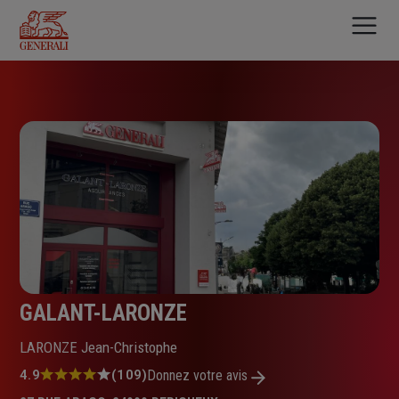
Aller
au
contenu
principal
GALANT-LARONZE
LARONZE Jean-Christophe
Note
4.9
(109)
Donnez votre avis
: