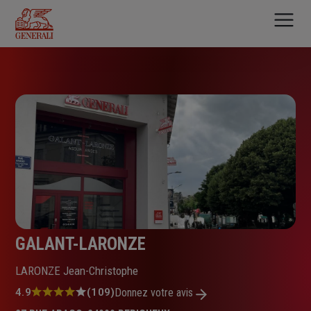
Aller
au
contenu
principal
GALANT-LARONZE
LARONZE Jean-Christophe
Note
4.9
(109)
Donnez votre avis
: