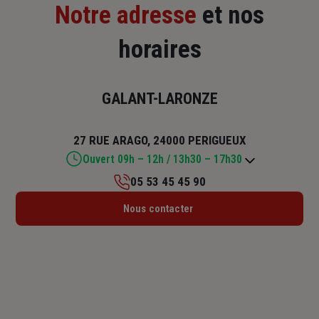
Notre adresse
et nos
horaires
GALANT-LARONZE
27 RUE ARAGO, 24000 PERIGUEUX
Ouvert 09h – 12h / 13h30 – 17h30
05 53 45 45 90
Lundi : 09h – 12h / 13h30 – 17h30
Nous contacter
Mardi : 09h – 12h / 13h30 – 17h30
Mercredi : 09h – 12h / 13h30 – 17h30
Jeudi : 09h – 12h / 13h30 – 17h30
Vendredi : 09h – 12h / 13h30 – 17h
Samedi : Fermé
Dimanche : Fermé