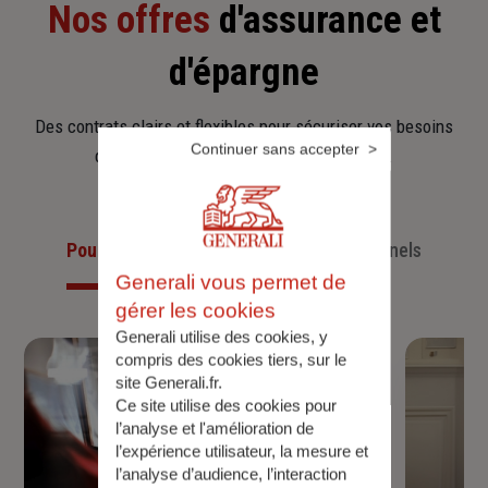
Nos offres
d'assurance et
d'épargne
Des contrats clairs et flexibles pour sécuriser vos besoins
Continuer sans accepter
d’aujourd’hui et anticiper ceux de demain.
Pour les particuliers
Pour les professionnels
Generali vous permet de
gérer les cookies
Generali utilise des cookies, y
compris des cookies tiers, sur le
site Generali.fr.
Ce site utilise des cookies pour
l’analyse et l'amélioration de
l’expérience utilisateur, la mesure et
l’analyse d’audience, l’interaction