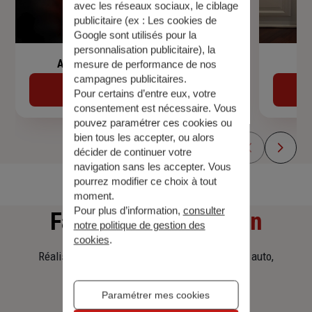
avec les réseaux sociaux, le ciblage
publicitaire (ex :
Les cookies de
Google sont utilisés pour la
personnalisation publicitaire
), la
Assurance de prêt immobilier
mesure de performance de nos
campagnes publicitaires.
Découvrir
Pour certains d’entre eux, votre
consentement est nécessaire. Vous
pouvez paramétrer ces cookies ou
bien tous les accepter, ou alors
décider de continuer votre
navigation sans les accepter. Vous
pourrez modifier ce choix à tout
moment.
Pour plus d’information,
consulter
Faites
une simulation
notre politique de gestion des
cookies
.
Réalisez une simulation tarifaire d'assurance, auto,
habitation, prêt immobilier.
Paramétrer mes cookies