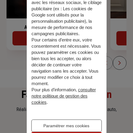
avec les réseaux sociaux, le ciblage
publicitaire (ex :
Les cookies de
Google sont utilisés pour la
personnalisation publicitaire
), la
Assurance de prêt immobilier
mesure de performance de nos
campagnes publicitaires.
Découvrir
Pour certains d’entre eux, votre
consentement est nécessaire. Vous
pouvez paramétrer ces cookies ou
bien tous les accepter, ou alors
décider de continuer votre
navigation sans les accepter. Vous
pourrez modifier ce choix à tout
moment.
Pour plus d’information,
consulter
Faites
une simulation
notre politique de gestion des
cookies
.
Réalisez une simulation tarifaire d'assurance, auto,
habitation, prêt immobilier.
Paramétrer mes cookies