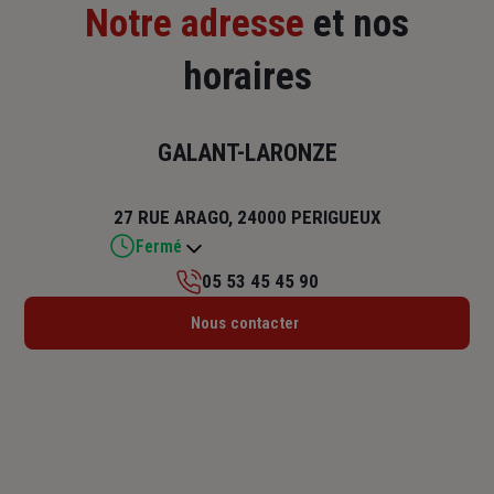
Notre adresse
et nos
horaires
GALANT-LARONZE
27 RUE ARAGO, 24000 PERIGUEUX
Fermé
05 53 45 45 90
Lundi : 09h – 12h / 13h30 – 17h30
Nous contacter
Mardi : 09h – 12h / 13h30 – 17h30
Mercredi : 09h – 12h / 13h30 – 17h30
Jeudi : 09h – 12h / 13h30 – 17h30
Vendredi : 09h – 12h / 13h30 – 17h
Samedi : Fermé
Dimanche : Fermé