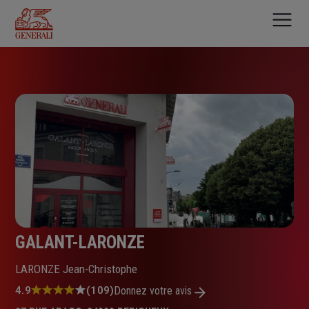
Aller
au
contenu
principal
GALANT-LARONZE
LARONZE Jean-Christophe
Note
4.9
(109)
Donnez votre avis
: