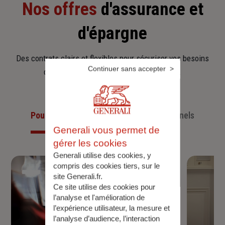
Nos offres
d'assurance et
d'épargne
Des contrats clairs et flexibles pour sécuriser vos besoins
Continuer sans accepter
d’aujourd’hui et anticiper ceux de demain.
Pour les particuliers
Pour les professionnels
Generali vous permet de
gérer les cookies
Generali utilise des cookies, y
compris des cookies tiers, sur le
site Generali.fr.
Ce site utilise des cookies pour
l’analyse et l'amélioration de
l’expérience utilisateur, la mesure et
l’analyse d’audience, l’interaction