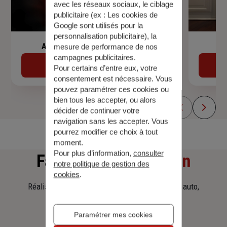
avec les réseaux sociaux, le ciblage
publicitaire (ex :
Les cookies de
Google sont utilisés pour la
personnalisation publicitaire
), la
Assurance de prêt immobilier
mesure de performance de nos
campagnes publicitaires.
Découvrir
Pour certains d’entre eux, votre
consentement est nécessaire. Vous
pouvez paramétrer ces cookies ou
bien tous les accepter, ou alors
décider de continuer votre
navigation sans les accepter. Vous
pourrez modifier ce choix à tout
moment.
Pour plus d’information,
consulter
Faites
une simulation
notre politique de gestion des
cookies
.
Réalisez une simulation tarifaire d'assurance, auto,
habitation, prêt immobilier.
Paramétrer mes cookies