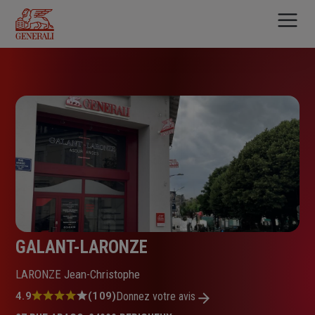
Aller
au
contenu
principal
GALANT-LARONZE
LARONZE Jean-Christophe
Note
4.9
(109)
Donnez votre avis
: