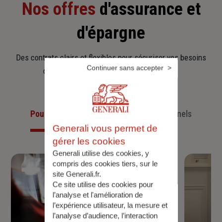
Nos offres
d'assurance et
d'épargne
Des contrats clairs et flexibles pour sécuriser vos besoins
Continuer sans accepter
d’aujourd’hui et anticiper ceux de demain.
Pour les particuliers
Pour les professionnels
Generali vous permet de
gérer les cookies
Generali utilise des cookies, y
compris des cookies tiers, sur le
site Generali.fr.
Ce site utilise des cookies pour
l’analyse et l'amélioration de
l’expérience utilisateur, la mesure et
l’analyse d’audience, l’interaction