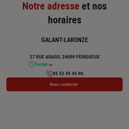
Notre adresse
et nos
horaires
GALANT-LARONZE
27 RUE ARAGO, 24000 PERIGUEUX
Fermé
05 53 45 45 90
Lundi : 09h – 12h / 13h30 – 17h30
Nous contacter
Mardi : 09h – 12h / 13h30 – 17h30
Mercredi : 09h – 12h / 13h30 – 17h30
Jeudi : 09h – 12h / 13h30 – 17h30
Vendredi : 09h – 12h / 13h30 – 17h
Samedi : Fermé
Dimanche : Fermé