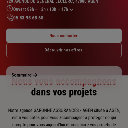
729 AVENUE DU GENERAL LECLERC, 47000 AGEN
4.9
sur
Ouvert 09h – 12h / 13h – 17h
5
05 53 98 68 68
étoiles
Lundi : 09h – 12h / 13h – 18h
Mardi : 09h – 12h / 13h – 18h
Nous contacter
Mercredi : 09h – 12h / 13h – 18h
Jeudi : 09h – 12h
Découvrir nos offres
Vendredi : 09h – 12h / 13h – 17h
Samedi : Fermé
Dimanche : Fermé
Sommaire
Nous vous accompagnons
dans vos projets
Notre agence GARONNE ASSURANCES - AGEN située à AGEN,
est à vos côtés pour vous accompagner
à protéger ce qui
compte pour vous aujourd’hui et construire vos projets de