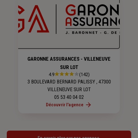
GARONNE ASSURANCES - VILLENEUVE
SUR LOT
Note
4.9
(142)
:
3 BOULEVARD BERNARD PALISSY , 47300
4.9
VILLENEUVE SUR LOT
sur
05 53 40 04 02
5
étoiles
Découvrir l'agence
En savoir plus sur nos agences