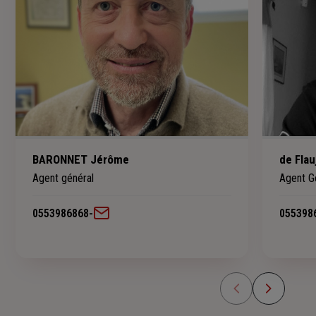
BARONNET Jérôme
de Flau
Agent général
Agent G
0553986868
-
055398