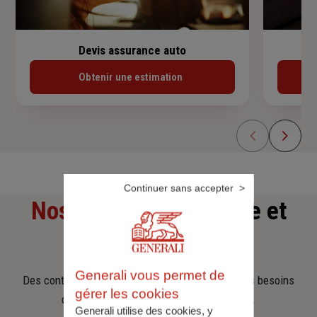
Devis assurance auto
Obtenir une estimation
Continuer sans accepter
Nos offres
d'assurance et
d'épargne
Generali vous permet de
Des contrats clairs et flexibles pour sécuriser vos besoins
gérer les cookies
d’aujourd’hui et anticiper ceux de demain.
Generali utilise des cookies, y