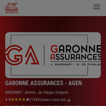
Aller
au
contenu
principal
GARONNE ASSURANCES - AGEN
BARONNET Jérôme , de Flaujac Grégoire
Note
4.9
(136)
Donnez votre avis
: