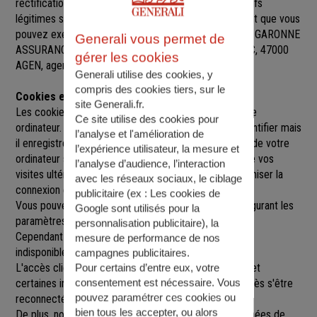
rectification, de suppression et d’opposition pour motifs
légitimes sur l’ensemble des données vous concernant que vous
pouvez exercer sur simple demande auprès de SARL GARONNE
Generali vous permet de
ASSURANCES
, à
729 AVENUE DU GENERAL LECLERC, 47000
gérer les cookies
AGEN
,
agen@agence.generali.fr.
Generali utilise des cookies, y
compris des cookies tiers, sur le
Cookies et sessions
site Generali.fr.
Les cookies sont de petits fichiers implantés sur votre
Ce site utilise des cookies pour
ordinateur. Un cookie ne nous permet pas de vous identifier mais
l’analyse et l'amélioration de
il enregistre des informations relatives à la navigation de votre
l’expérience utilisateur, la mesure et
ordinateur sur notre site que nous pourrons lire lors de vos
l’analyse d’audience, l’interaction
visites ultérieures afin de faciliter la navigation, d'optimiser la
avec les réseaux sociaux, le ciblage
connexion et de personnaliser l'utilisation du site.
publicitaire (ex :
Les cookies de
Vous pouvez refuser l'utilisation des cookies en configurant les
Google sont utilisés pour la
paramètres de votre navigateur Internet.
personnalisation publicitaire
), la
Cependant le fait de refuser les cookies peut rendre
mesure de performance de nos
indisponibles toutes ou certaines parties du site.
campagnes publicitaires.
L'accès client est construit avec un délai de session, et
Pour certains d’entre eux, votre
consentement est nécessaire. Vous
certaines informations ne seront remises à jour qu'après s'être
pouvez paramétrer ces cookies ou
reconnecté sur le site.
bien tous les accepter, ou alors
De plus, nous pouvons être amenés à utiliser vos données de