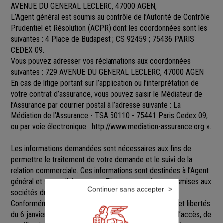
AVENUE DU GENERAL LECLERC, 47000 AGEN,
L’Agent général est soumis au contrôle de l’Autorité de Contrôle
Prudentiel et Résolution (ACPR) dont les coordonnées sont les
suivantes : 4 Place de Budapest ; CS 92459 ; 75436 PARIS
CEDEX 09.
Vous pouvez adresser vos réclamations aux coordonnées
suivantes : 729 AVENUE DU GENERAL LECLERC, 47000 AGEN
En cas de litige portant sur l’application ou l’interprétation de
votre contrat d’assurance, vous pouvez saisir le Médiateur de
l’Assurance par courrier postal à l’adresse suivante : La
Médiation de l’Assurance - TSA 50110 - 75441 Paris Cedex 09,
ou par voie électronique :
http://www.mediation-assurance.org
».
Les informations demandées sont nécessaires aux fins de
permettre le traitement de votre demande et le suivi de la
relation commerciale. Ces informations sont destinées à l’Agent
général et ses collaborateurs. Elles pourront être transmises aux
Continuer sans accepter
sociétés du groupe GENERALI.
Conformément aux dispositions de la loi Informatique et libertés
du 6 janvier 1978 modifiée, vous disposez d’un droit d’accès, de