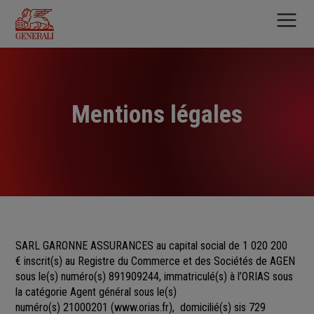
Aller
au
contenu
principal
Mentions légales
SARL GARONNE ASSURANCES au capital social de 1 020 200
€
inscrit(s)
au Registre du Commerce et des Sociétés
de
AGEN
sous le(s) numéro(s)
891909244, immatriculé(s) à l’ORIAS sous
la catégorie Agent général sous le(s)
numéro(s) 21000201
(
www.orias.fr
), domicilié(s) sis 729