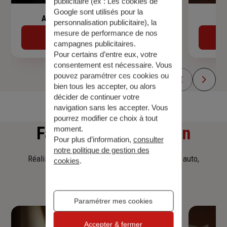
publicitaire (ex :
Les cookies de
Google sont utilisés pour la
Assurance de prêt immobilier
personnalisation publicitaire
), la
mesure de performance de nos
Découvrir
campagnes publicitaires.
Pour certains d’entre eux, votre
consentement est nécessaire. Vous
pouvez paramétrer ces cookies ou
bien tous les accepter, ou alors
décider de continuer votre
navigation sans les accepter. Vous
pourrez modifier ce choix à tout
Faites
une simulation
moment.
Pour plus d’information,
consulter
notre politique de gestion des
Réalisez une simulation tarifaire d'assurance, auto,
cookies
.
habitation, prêt immobilier.
Paramétrer mes cookies
Accepter & fermer