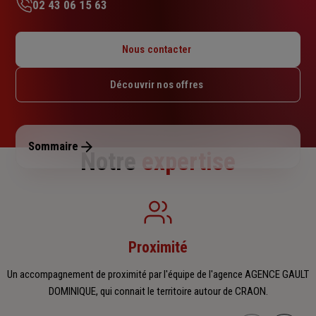
02 43 06 15 63
Lundi : 09h – 12h15
Mardi : 09h – 12h15
Nous contacter
Mercredi : 09h – 12h15
Jeudi : 09h – 12h15 / 14h – 17h
Découvrir nos offres
Vendredi : 09h – 12h15 / 14h – 17h
Samedi : Fermé
Dimanche : Fermé
Sommaire
Notre
expertise
Proximité
Un accompagnement de proximité par l'équipe de l'agence AGENCE GAULT
DOMINIQUE, qui connait le territoire autour de CRAON.