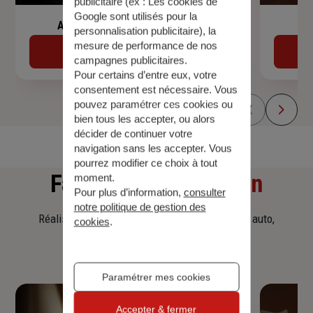
publicitaire (ex :
Les cookies de
Google sont utilisés pour la
Assurance de prêt immobilier
personnalisation publicitaire
), la
mesure de performance de nos
Découvrir
campagnes publicitaires.
Pour certains d’entre eux, votre
consentement est nécessaire. Vous
pouvez paramétrer ces cookies ou
bien tous les accepter, ou alors
décider de continuer votre
navigation sans les accepter. Vous
pourrez modifier ce choix à tout
Faites
une simulation
moment.
Pour plus d’information,
consulter
notre politique de gestion des
Réalisez une simulation tarifaire d'assurance, auto,
cookies
.
habitation, prêt immobilier.
Paramétrer mes cookies
Accepter & fermer