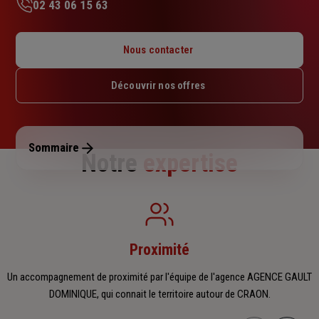
02 43 06 15 63
Lundi : 09h – 12h15
Mardi : 09h – 12h15
Nous contacter
Mercredi : 09h – 12h15
Jeudi : 09h – 12h15 / 14h – 17h
Découvrir nos offres
Vendredi : 09h – 12h15 / 14h – 17h
Samedi : Fermé
Dimanche : Fermé
Sommaire
Notre
expertise
Proximité
Un accompagnement de proximité par l'équipe de l'agence AGENCE GAULT
DOMINIQUE, qui connait le territoire autour de CRAON.