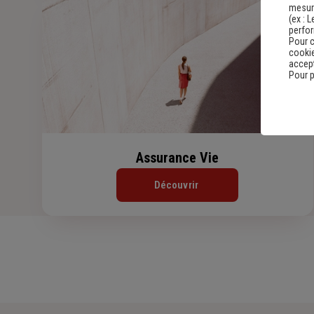
mesure
(ex :
L
perfo
Pour c
cookie
accept
Pour p
Assurance Vie
Découvrir