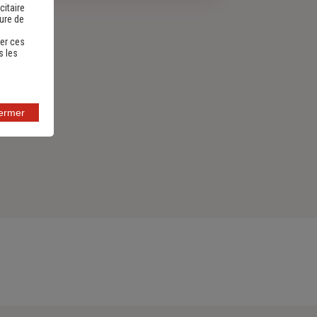
citaire
sure de
er ces
s les
fermer