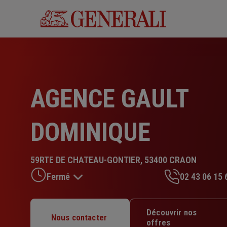
Aller
au
contenu
principal
AGENCE GAULT
DOMINIQUE
59RTE DE CHATEAU-GONTIER, 53400 CRAON
Fermé
02 43 06 15 
Lundi : 09h – 12h15
Découvrir nos
Nous contacter
Mardi : 09h – 12h15
offres