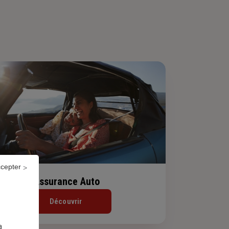
ccepter
Assurance Auto
Découvrir
a