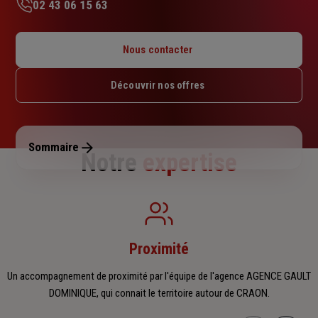
02 43 06 15 63
Lundi : 09h – 12h15
Mardi : 09h – 12h15
Nous contacter
Mercredi : 09h – 12h15
Jeudi : 09h – 12h15 / 14h – 17h
Découvrir nos offres
Vendredi : 09h – 12h15 / 14h – 17h
Samedi : Fermé
Dimanche : Fermé
Sommaire
Notre
expertise
Proximité
Un accompagnement de proximité par l'équipe de l'agence AGENCE GAULT
DOMINIQUE, qui connait le territoire autour de CRAON.