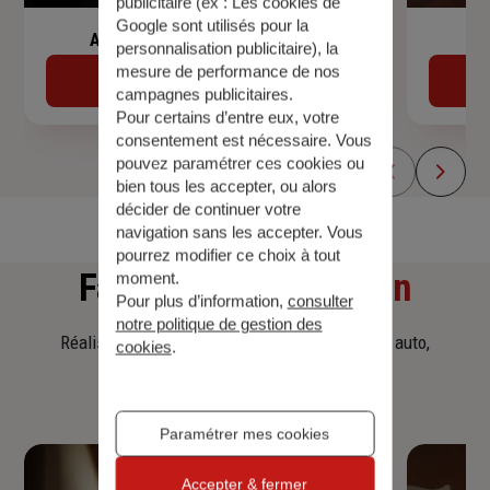
publicitaire (ex :
Les cookies de
Google sont utilisés pour la
Assurance de prêt immobilier
personnalisation publicitaire
), la
mesure de performance de nos
Découvrir
campagnes publicitaires.
Pour certains d’entre eux, votre
consentement est nécessaire. Vous
pouvez paramétrer ces cookies ou
bien tous les accepter, ou alors
décider de continuer votre
navigation sans les accepter. Vous
pourrez modifier ce choix à tout
Faites
une simulation
moment.
Pour plus d’information,
consulter
notre politique de gestion des
Réalisez une simulation tarifaire d'assurance, auto,
cookies
.
habitation, prêt immobilier.
Paramétrer mes cookies
Accepter & fermer