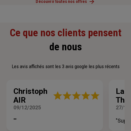
Découvrir toutes nos offres
Ce que nos clients pensent
de nous
Les avis affichés sont les 3 avis google les plus récents
Christoph
Lau
Note
AIR
Tho
:
5
09/12/2025
27/11
sur
5
""
"Supe
étoiles