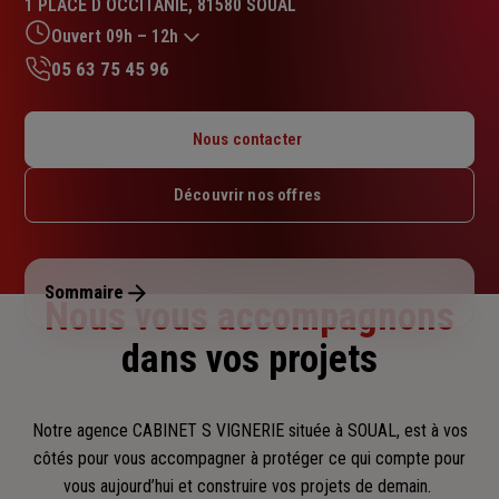
1 PLACE D OCCITANIE, 81580 SOUAL
4.7
sur
Ouvert 09h – 12h
5
05 63 75 45 96
étoiles
Lundi : Fermé
Mardi : 08h30 – 12h / 13h30 – 18h
Nous contacter
Mercredi : 08h30 – 12h / 13h30 – 18h
Jeudi : 08h30 – 12h / 13h30 – 18h
Découvrir nos offres
Vendredi : 08h30 – 12h / 13h30 – 18h
Samedi : 09h – 12h
Dimanche : Fermé
Sommaire
Nous vous accompagnons
dans vos projets
Notre agence CABINET S VIGNERIE située à SOUAL, est à vos
côtés pour vous accompagner
à protéger ce qui compte pour
vous aujourd’hui et construire vos projets de demain.