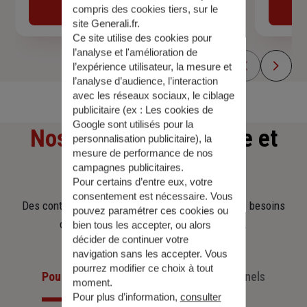
Obtenir une estimation
compris des cookies tiers, sur le
site Generali.fr.
Ce site utilise des cookies pour
l’analyse et l'amélioration de
l’expérience utilisateur, la mesure et
l’analyse d’audience, l’interaction
avec les réseaux sociaux, le ciblage
publicitaire (ex :
Les cookies de
Google sont utilisés pour la
Nos offres
d'assurance et
personnalisation publicitaire
), la
mesure de performance de nos
d'épargne
campagnes publicitaires.
Pour certains d’entre eux, votre
consentement est nécessaire. Vous
Des contrats clairs et flexibles pour sécuriser vos besoins
pouvez paramétrer ces cookies ou
d’aujourd’hui et anticiper ceux de demain.
bien tous les accepter, ou alors
décider de continuer votre
navigation sans les accepter. Vous
pourrez modifier ce choix à tout
Pour les particuliers
Pour les professionnels
moment.
Pour plus d’information,
consulter