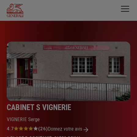
Aller
au
contenu
principal
CABINET S VIGNERIE
VIGNERIE Serge
Note
4.7
(26)
Donnez votre avis
: