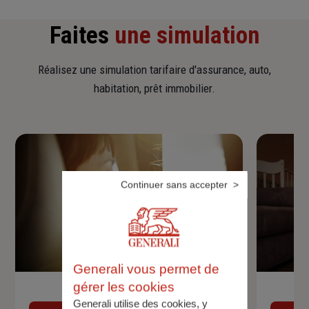
Faites
une simulation
Réalisez une simulation tarifaire d'assurance, auto,
habitation, prêt immobilier.
Continuer sans accepter
Generali vous permet de
gérer les cookies
Devis assurance auto
Generali utilise des cookies, y