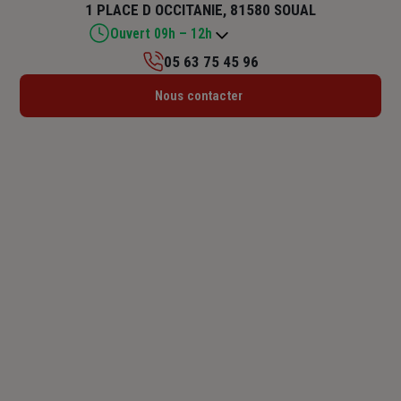
1 PLACE D OCCITANIE, 81580 SOUAL
Ouvert 09h – 12h
05 63 75 45 96
Lundi : Fermé
Nous contacter
Mardi : 08h30 – 12h / 13h30 – 18h
Mercredi : 08h30 – 12h / 13h30 – 18h
Jeudi : 08h30 – 12h / 13h30 – 18h
Vendredi : 08h30 – 12h / 13h30 – 18h
Samedi : 09h – 12h
Dimanche : Fermé